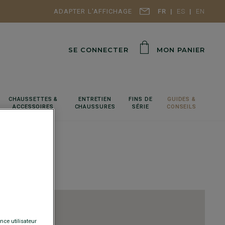
ADAPTER L'AFFICHAGE
FR
ES
EN
SE CONNECTER
MON PANIER
CHAUSSETTES &
ENTRETIEN
FINS DE
GUIDES &
ACCESSOIRES
CHAUSSURES
SÉRIE
CONSEILS
nce utilisateur