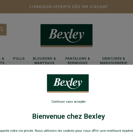
LIVRAISON OFFERTE DÈS 99€ D'ACHAT
 &
PULLS
BLOUSONS &
PANTALONS &
CEINTURES &
RTS
MANTEAUX
BERMUDAS
MAROQUINERIE
Continuer sans accepter
Bienvenue chez Bexley
specte votre vie privée. Nous utilisons les cookies pour vous offrir une meilleure expérie