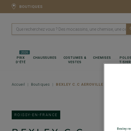
BOUTIQUES
2026
PRIX
CHAUSSURES
COSTUMES &
CHEMISES
POLOS
D'ÉTÉ
VESTES
T-SHI
Accueil
Boutiques
BEXLEY C.C AEROVILLE
ROISSY-EN-FRANCE
Bexley re