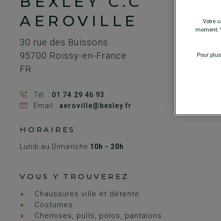
BEXLEY C.C
AEROVILLE
Votre c
moment. V
30 rue des Buissons
95700
Roissy-en-France
Pour plus
FR
Tel. :
01 74 29 46 93
Email :
aeroville@bexley.fr
HORAIRES
Lundi au Dimanche
10h - 20h
VOUS Y TROUVEREZ
Chaussures ville et détente
Costumes
Chemises, pulls, polos, pantalons