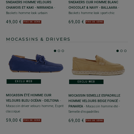
SNEAKERS HOMME VELOURS
SNEAKERS CUIR HOMME BLANC
CHAMOIS ET KAKI - NIRRANDA
-
CHOCOLAT & NAVY - BALLAARA
-
Baskets homme look urbain
Baskets homme look sport-chic
49,00 €
69,00 €
FINS DE SÉRIE
FINS DE SÉRIE
MOCASSINS & DRIVERS
EXCLU WEB
EXCLU WEB
MOCASSIN ÉTÉ HOMME CUIR
MOCASSIN SEMELLE ESPADRILLE
VELOURS BLEU OCÉAN - DELTONA
-
HOMME VELOURS BEIGE FONCÉ -
Mocassin driver velours homme, Esprit
PANAREA
- Mocassin homme été -
classique
Semelle d'espadrilles
59,00 €
69,00 €
FINS DE SÉRIE
FINS DE SÉRIE