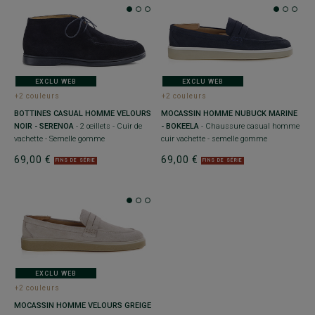
EXCLU WEB
EXCLU WEB
+2 couleurs
+2 couleurs
BOTTINES CASUAL HOMME VELOURS
MOCASSIN HOMME NUBUCK MARINE
NOIR - SERENOA
- 2 œillets - Cuir de
- BOKEELA
- Chaussure casual homme
vachette - Semelle gomme
cuir vachette - semelle gomme
69,00 €
69,00 €
FINS DE SÉRIE
FINS DE SÉRIE
EXCLU WEB
+2 couleurs
MOCASSIN HOMME VELOURS GREIGE