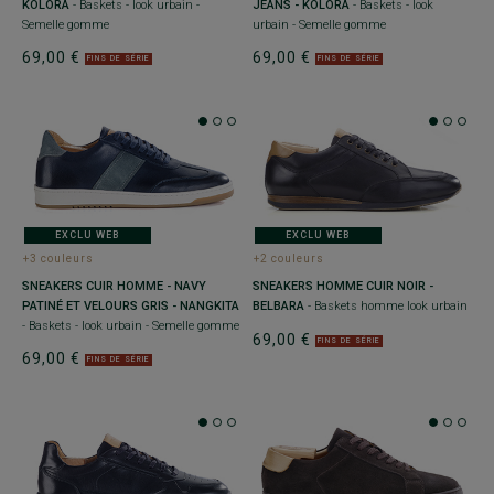
KOLORA
- Baskets - look urbain -
JEANS - KOLORA
- Baskets - look
Semelle gomme
urbain - Semelle gomme
69,00 €
69,00 €
FINS DE SÉRIE
FINS DE SÉRIE
EXCLU WEB
EXCLU WEB
+3 couleurs
+2 couleurs
SNEAKERS CUIR HOMME - NAVY
SNEAKERS HOMME CUIR NOIR -
PATINÉ ET VELOURS GRIS - NANGKITA
BELBARA
- Baskets homme look urbain
- Baskets - look urbain - Semelle gomme
69,00 €
FINS DE SÉRIE
69,00 €
FINS DE SÉRIE