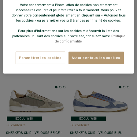
Votre consentement à l'installation de cookies non strictement
nécessaires est libre et peut être retiré à tout moment. Vous pouvez
donner votre consentement globalement en cliquant sur « Autoriser tous
les cookies » ou paramétrer vos préférences par finalité de cookies.
Pour plus d'informations sur les cookies et découvrir la liste des
EXCLU WEB
EXCLU WEB
partenaires utilisant des cookies sur notre site, consultez notre
Politique
de confidentialité.
+6 couleurs
SNEAKERS CUIR HOMME KAKI BLANC
SNEAKERS HOMME VELOURS NAVY
ET NAVY - KOLORA
- Baskets - look
ET VERT - MURTOA
- Baskets homme
Paramétrer les cookies
Autoriser tous les cookies
sport chic - 20% de caoutchouc recyclé
look urbain
69,00 €
59,00 €
FINS DE SÉRIE
FINS DE SÉRIE
EXCLU WEB
EXCLU WEB
+6 couleurs
+6 couleurs
SNEAKERS CUIR - VELOURS BEIGE -
SNEAKERS CUIR - VELOURS BLEU