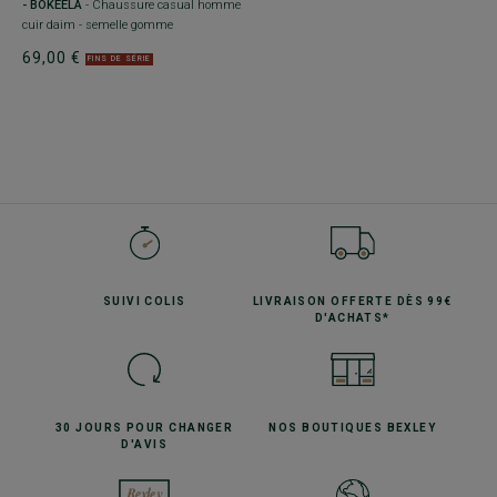
- BOKEELA
- Chaussure casual homme
cuir daim - semelle gomme
69,00 €
FINS DE SÉRIE
SUIVI
COLIS
LIVRAISON OFFERTE
DÈS 99€
D'ACHATS*
30 JOURS POUR
CHANGER
NOS BOUTIQUES
BEXLEY
D'AVIS