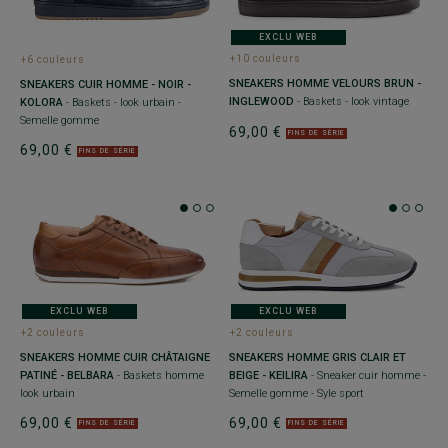
EXCLU WEB
+10 couleurs
+6 couleurs
SNEAKERS HOMME VELOURS BRUN -
SNEAKERS CUIR HOMME - NOIR -
INGLEWOOD
- Baskets - look vintage
KOLORA
- Baskets - look urbain -
Semelle gomme
69,00 €
FINS DE SÉRIE
69,00 €
FINS DE SÉRIE
EXCLU WEB
EXCLU WEB
+2 couleurs
+2 couleurs
SNEAKERS HOMME CUIR CHÂTAIGNE
SNEAKERS HOMME GRIS CLAIR ET
PATINÉ - BELBARA
- Baskets homme
BEIGE - KEILIRA
- Sneaker cuir homme -
look urbain
Semelle gomme - Syle sport
69,00 €
69,00 €
FINS DE SÉRIE
FINS DE SÉRIE