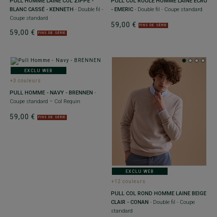
PULL HOMME LAINE COL ZIPPÉ -
PULL COL ROULÉ HOMME LAINE ECRU
BLANC CASSÉ - KENNETH
- Double fil -
- EMERIC
- Double fil - Coupe standard
Coupe standard
59,00 €
FINS DE SÉRIE
59,00 €
FINS DE SÉRIE
EXCLU WEB
+3 couleurs
PULL HOMME - NAVY - BRENNEN
-
Coupe standard – Col Requin
59,00 €
FINS DE SÉRIE
EXCLU WEB
+12 couleurs
PULL COL ROND HOMME LAINE BEIGE
CLAIR - CONAN
- Double fil - Coupe
standard