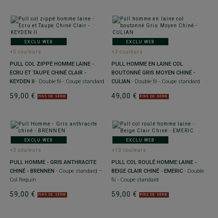
EXCLU WEB
EXCLU WEB
+5 couleurs
+2 couleurs
PULL COL ZIPPÉ HOMME LAINE -
PULL HOMME EN LAINE COL
ECRU ET TAUPE CHINÉ CLAIR -
BOUTONNÉ GRIS MOYEN CHINÉ -
KEYDEN II
- Double fil - Coupe standard
CULIAN
- Double fil - Coupe standard
59,00 €
49,00 €
FINS DE SÉRIE
FINS DE SÉRIE
EXCLU WEB
EXCLU WEB
+3 couleurs
+13 couleurs
PULL HOMME - GRIS ANTHRACITE
PULL COL ROULÉ HOMME LAINE -
CHINÉ - BRENNEN
- Coupe standard –
BEIGE CLAIR CHINÉ - EMERIC
- Double
Col Requin
fil - Coupe standard
59,00 €
59,00 €
FINS DE SÉRIE
FINS DE SÉRIE