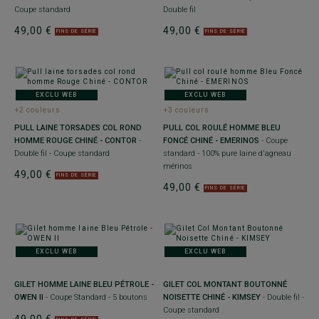
Coupe standard
Double fil
49,00 €
49,00 €
FINS DE SÉRIE
FINS DE SÉRIE
EXCLU WEB
EXCLU WEB
+2 couleurs
+3 couleurs
PULL LAINE TORSADES COL ROND
PULL COL ROULÉ HOMME BLEU
HOMME ROUGE CHINÉ - CONTOR
-
FONCÉ CHINÉ - EMERINOS
- Coupe
Double fil - Coupe standard
standard - 100% pure laine d'agneau
mérinos
49,00 €
FINS DE SÉRIE
49,00 €
FINS DE SÉRIE
EXCLU WEB
EXCLU WEB
GILET HOMME LAINE BLEU PÉTROLE -
GILET COL MONTANT BOUTONNÉ
OWEN II
- Coupe Standard - 5 boutons
NOISETTE CHINÉ - KIMSEY
- Double fil -
Coupe standard