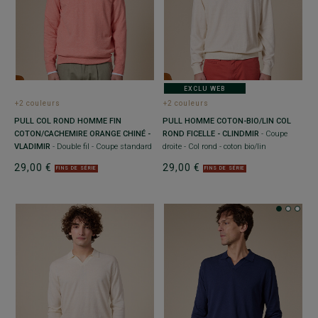
EXCLU WEB
+2 couleurs
+2 couleurs
PULL COL ROND HOMME FIN
PULL HOMME COTON-BIO/LIN COL
COTON/CACHEMIRE ORANGE CHINÉ -
ROND FICELLE - CLINDMIR
- Coupe
VLADIMIR
- Double fil - Coupe standard
droite - Col rond - coton bio/lin
29,00 €
29,00 €
FINS DE SÉRIE
FINS DE SÉRIE