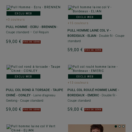
EXCLU WEB
EXCLU WEB
+3 couleurs
+15 couleurs
PULL HOMME - ECRU - BRENNEN
-
PULL HOMME LAINE COL V -
Coupe standard – Col Requin
BORDEAUX - ELIAN
- Double fil - Coupe
59,00 €
standard
FINS DE SÉRIE
59,00 €
FINS DE SÉRIE
EXCLU WEB
EXCLU WEB
+13 couleurs
PULL COL ROND À TORSADE - TAUPE
PULL COL ROULÉ HOMME LAINE -
CHINÉ - CONLEY
- Laine d’agneau
BORDEAUX - EMERIC
- Double fil -
Geelong - Coupe standard
Coupe standard
59,00 €
59,00 €
FINS DE SÉRIE
FINS DE SÉRIE