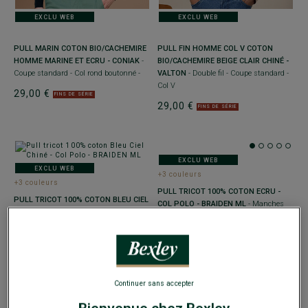
EXCLU WEB
EXCLU WEB
PULL MARIN COTON BIO/CACHEMIRE
PULL FIN HOMME COL V COTON
HOMME MARINE ET ECRU - CONIAK
-
BIO/CACHEMIRE BEIGE CLAIR CHINÉ -
Coupe standard - Col rond boutonné -
VALTON
- Double fil - Coupe standard -
Col V
29,00 €
FINS DE SÉRIE
29,00 €
FINS DE SÉRIE
EXCLU WEB
EXCLU WEB
+3 couleurs
+3 couleurs
PULL TRICOT 100% COTON ECRU -
PULL TRICOT 100% COTON BLEU CIEL
COL POLO - BRAIDEN ML
- Manches
CHINÉ - COL POLO - BRAIDEN ML
-
longues - Coupe Ajustée
Manches longues - Coupe Ajustée
39,00 €
FINS DE SÉRIE
39,00 €
FINS DE SÉRIE
Continuer sans accepter