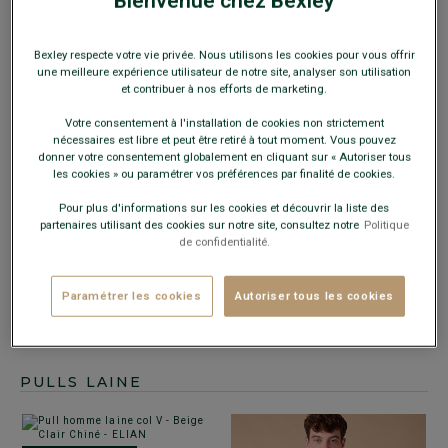
Bienvenue chez Bexley
Bexley respecte votre vie privée. Nous utilisons les cookies pour vous offrir
une meilleure expérience utilisateur de notre site, analyser son utilisation
et contribuer à nos efforts de marketing.
Votre consentement à l'installation de cookies non strictement
nécessaires est libre et peut être retiré à tout moment. Vous pouvez
donner votre consentement globalement en cliquant sur « Autoriser tous
les cookies » ou paramétrer vos préférences par finalité de cookies.
EXCLU WEB
Pour plus d'informations sur les cookies et découvrir la liste des
+4 couleurs
partenaires utilisant des cookies sur notre site, consultez notre
Politique
PULL FIN HOMME COTON
de confidentialité.
BIO/CACHEMIRE COL V TAUPE CHINÉ -
VADIM
- Double fil - Coupe standard -
Coudières cuir
Paramétrer les cookies
Autoriser tous les cookies
29,00 €
FINS DE SÉRIE
PULLS LAINE