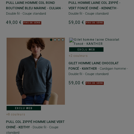
PULL LAINE HOMME COL ROND
PULL HOMME LAINE COL ZIPPÉ -
BOUTONNÉ BLEU MARINE - CULIAN
-
VERT FONCÉ CHINÉ - KENNETH
-
Double fil - Coupe standard
Double fil - Coupe standard
49,00 €
59,00 €
FINS DE SÉRIE
FINS DE SÉRIE
EXCLU WEB
+2 couleurs
GILET HOMME LAINE CHOCOLAT
FONCÉ - KANTHER
- Cardigan homme -
Double fil - Coupe standard
59,00 €
FINS DE SÉRIE
EXCLU WEB
+8 couleurs
PULL COL ZIPPÉ HOMME LAINE VERT
CHINÉ - KEITHY
- Double fil - Coupe
standard