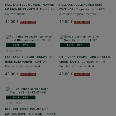
PULL LAINE COL MONTANT HOMME
PULL COL ROULÉ HOMME NOIR -
MARRON BRUN - KILTAN
- Double fil -
EMERINOS
- Coupe standard - 100%
Coupe standard
pure laine d'agneau mérinos
49,00 €
49,00 €
FINS DE SÉRIE
FINS DE SÉRIE
EXCLU WEB
EXCLU WEB
+2 couleurs
PULL LAINE TORSADÉE HOMME COL
GILET ZIPPÉ HOMME LAINE NOISETTE
ROND BLEU MARINE - CONTOR
-
CHINÉ - KANTY
- Cardigan homme -
Double fil - Coupe standard
Double fil - Coupe standard
49,00 €
49,00 €
FINS DE SÉRIE
FINS DE SÉRIE
EXCLU WEB
+2 couleurs
PULL COL ZIPPÉ HOMME LAINE
MARRON CHINÉ - KENTHAN
- Double fil