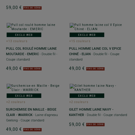
59,00 €
FINS DE SÉRIE
EXCLU WEB
EXCLU WEB
+13 couleurs
+15 couleurs
PULL COL ROULÉ HOMME LAINE
PULL HOMME LAINE COL V EPICE
MOUTARDE - EMERIC
- Double fil -
CHINÉ - ELIAN
- Double fil - Coupe
Coupe standard
standard
49,00 €
49,00 €
FINS DE SÉRIE
FINS DE SÉRIE
EXCLU WEB
EXCLU WEB
+2 couleurs
+2 couleurs
SURCHEMISE EN MAILLE - BEIGE
GILET HOMME LAINE NAVY -
CLAIR - WARRICK
- Laine d’agneau
KANTHER
- Double fil - Coupe standard
Geelong - Coupe standard
59,00 €
FINS DE SÉRIE
49,00 €
FINS DE SÉRIE