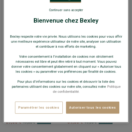
+16 couleurs
+16 couleurs
SHORT DE BAIN HOMME RAYÉ ROSE -
SHORT DE BAIN HOMME ROUGE
Continuer sans accepter
BRENTAN
- Maillot de bain - Effet gaufré
BASQUE - BRENTAN
- Maillot de bain à
Bienvenue chez Bexley
- Coupe standard
effet gaufré - coupe standard confortable
39,00 €
39,00 €
49,00 €
49,00 €
PRIX D'ÉTÉ
PRIX D'ÉTÉ
Bexley respecte votre vie privée. Nous utilisons les cookies pour vous offrir
une meilleure expérience utilisateur de notre site, analyser son utilisation
et contribuer à nos efforts de marketing.
Votre consentement à l'installation de cookies non strictement
nécessaires est libre et peut être retiré à tout moment. Vous pouvez
donner votre consentement globalement en cliquant sur « Autoriser tous
les cookies » ou paramétrer vos préférences par finalité de cookies.
Pour plus d'informations sur les cookies et découvrir la liste des
partenaires utilisant des cookies sur notre site, consultez notre
Politique
de confidentialité.
+16 couleurs
+16 couleurs
SHORT DE BAIN HOMME RAYÉ
SHORT DE BAIN HOMME VERT
Paramétrer les cookies
Autoriser tous les cookies
ORANGE - BRENTAN
- Maillot de bain -
MENTHE - BRENTAN
- Maillot de bain -
Effet gaufré - Coupe standard
100% polyamide - Séchage rapide
39,00 €
39,00 €
49,00 €
49,00 €
PRIX D'ÉTÉ
PRIX D'ÉTÉ