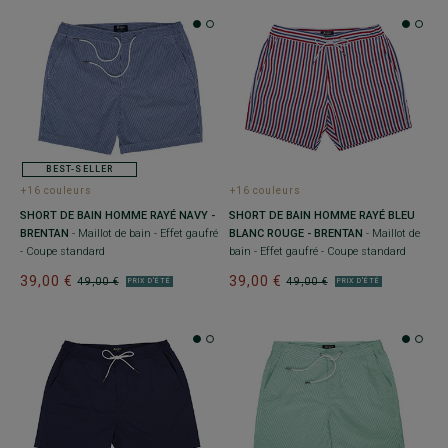
BEST-SELLER
+16 couleurs
+16 couleurs
SHORT DE BAIN HOMME RAYÉ NAVY -
SHORT DE BAIN HOMME RAYÉ BLEU
BRENTAN
- Maillot de bain - Effet gaufré
BLANC ROUGE - BRENTAN
- Maillot de
- Coupe standard
bain - Effet gaufré - Coupe standard
39,00 €
39,00 €
49,00 €
49,00 €
PRIX D'ÉTÉ
PRIX D'ÉTÉ