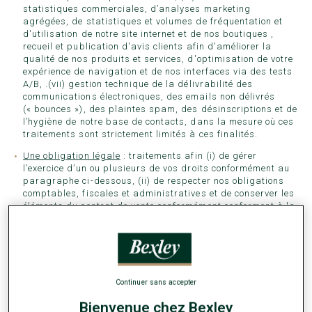
statistiques commerciales, d’analyses marketing
agrégées, de statistiques et volumes de fréquentation et
d'utilisation de notre site internet et de nos boutiques ,
recueil et publication d'avis clients afin d'améliorer la
qualité de nos produits et services, d'optimisation de votre
expérience de navigation et de nos interfaces via des tests
A/B, .(vii) gestion technique de la délivrabilité des
communications électroniques, des emails non délivrés
(« bounces »), des plaintes spam, des désinscriptions et de
l’hygiène de notre base de contacts, dans la mesure où ces
traitements sont strictement limités à ces finalités.
Une obligation légale
: traitements afin (i) de gérer
l’exercice d’un ou plusieurs de vos droits conformément au
paragraphe ci-dessous, (ii) de respecter nos obligations
comptables, fiscales et administratives et de conserver les
éléments du contrat de vente conformément conforment à la
durée de prescription légale.
3.
ALLEZ-VOUS RECEVOIR DE LA
PUBLICITE DE LA PART DE BEXLEY ?
BEXLEY peut vous adresser des communications
Continuer sans accepter
commerciales relatives à ses produits, services, avantages
Bienvenue chez Bexley
fidélité et opérations commerciales.