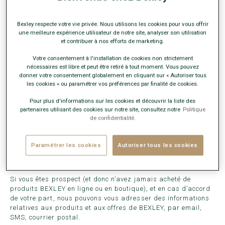
Si vous êtes client BEXLEY, et sauf opposition de votre part,
nous pouvons vous adresser des offres commerciales portant
Bexley respecte votre vie privée. Nous utilisons les cookies pour vous offrir
sur des produits analogues à ceux que vous avez déjà
une meilleure expérience utilisateur de notre site, analyser son utilisation
et contribuer à nos efforts de marketing.
achetés auprès de BEXLEY, par email, SMS, courrier postal.
Cette opposition peut être effectuée simplement,
Votre consentement à l'installation de cookies non strictement
gratuitement, à tout moment et sans motif via le lien de
nécessaires est libre et peut être retiré à tout moment. Vous pouvez
désinscription figurant dans les communications concernées
donner votre consentement globalement en cliquant sur « Autoriser tous
ou via votre
Espace Client rubrique Ma Newsletter
ou en
les cookies » ou paramétrer vos préférences par finalité de cookies.
écrivant à dpo@bexley.fr.
Pour plus d'informations sur les cookies et découvrir la liste des
BEXLEY peut également, lorsque vous y avez consenti, vous
partenaires utilisant des cookies sur notre site, consultez notre
Politique
adresser des communications commerciales personnalisées
de confidentialité.
par email, SMS, messages enrichis sur mobile et/ou courrier.
Lorsque ces communications personnalisées vous sont
adressées par email, elles peuvent comporter des traceurs
Paramétrer les cookies
Autoriser tous les cookies
permettant de suivre vos ouvertures et vos clics, dans les
conditions décrites dans la présente politique.
Si vous êtes prospect (et donc n’avez jamais acheté de
produits BEXLEY en ligne ou en boutique), et en cas d’accord
de votre part, nous pouvons vous adresser des informations
relatives aux produits et aux offres de BEXLEY, par email,
SMS, courrier postal.