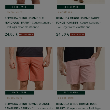
EXCLU WEB
EXCLU WEB
+35 couleurs
+2 couleurs
BERMUDA CHINO HOMME BLEU
BERMUDA CARGO HOMME TAUPE
NORDIQUE - BARRY
- Coupe standard -
FONCÉ - CORBEN
- Coupe standard -
Twill léger coton élasthanne
Twill léger coton élasthanne
24,00 €
24,00 €
FINS DE SÉRIE
FINS DE SÉRIE
EXCLU WEB
EXCLU WEB
+35 couleurs
+35 couleurs
BERMUDA CHINO HOMME ORANGE
BERMUDA CHINO HOMME ROSE -
SANGUINE - BARRY
- Coupe standard -
BARRY
- Coupe standard - Twill léger