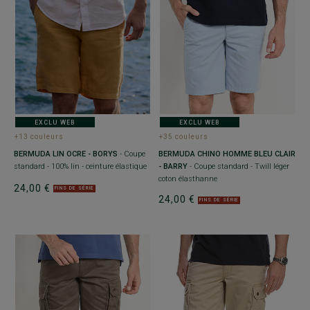
EXCLU WEB
EXCLU WEB
+13 couleurs
+35 couleurs
BERMUDA LIN OCRE - BORYS
- Coupe
BERMUDA CHINO HOMME BLEU CLAIR
standard - 100% lin - ceinture élastique
- BARRY
- Coupe standard - Twill léger
coton élasthanne
24,00 €
FINS DE SÉRIE
24,00 €
FINS DE SÉRIE