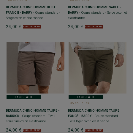
BERMUDA CHINO HOMME BLEU
BERMUDA CHINO HOMME SABLE -
FRANC II - BARRY
- Coupe standard -
BARRY
- Coupe standard - Serge coton et
Serge coton et élasthanne
élasthanne
24,00 €
24,00 €
FINS DE SÉRIE
FINS DE SÉRIE
EXCLU WEB
EXCLU WEB
+35 couleurs
BERMUDA CHINO HOMME TAUPE -
BERMUDA CHINO HOMME TAUPE
BARRICK
- Coupe standard - Twill
FONCÉ - BARRY
- Coupe standard -
structuré coton élasthanne
Twill léger coton élasthanne
24,00 €
24,00 €
FINS DE SÉRIE
FINS DE SÉRIE