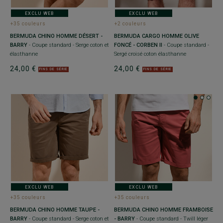
EXCLU WEB
EXCLU WEB
+35 couleurs
+2 couleurs
BERMUDA CHINO HOMME DÉSERT -
BERMUDA CARGO HOMME OLIVE
BARRY
- Coupe standard - Serge coton et
FONCÉ - CORBEN II
- Coupe standard -
élasthanne
Sergé croisé coton élasthanne
24,00 €
24,00 €
FINS DE SÉRIE
FINS DE SÉRIE
EXCLU WEB
EXCLU WEB
+35 couleurs
+35 couleurs
BERMUDA CHINO HOMME TAUPE -
BERMUDA CHINO HOMME FRAMBOISE
BARRY
- Coupe standard - Serge coton et
- BARRY
- Coupe standard - Twill léger