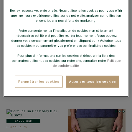
Bexley respecte votre vie privée. Nous utilisons les cookies pour vous offrir
une meilleure expérience utilisateur de notre site, analyser son utilisation
et contribuer à nos efforts de marketing.
Votre consentement à l'installation de cookies non strictement
nécessaires est libre et peut être retiré à tout moment. Vous pouvez
donner votre consentement globalement en cliquant sur « Autoriser tous
les cookies » ou paramétrer vos préférences par finalité de cookies.
Pour plus d'informations sur les cookies et découvrir la liste des
partenaires utilisant des cookies sur notre site, consultez notre
Politique
EXCLU WEB
EXCLU WEB
de confidentialité.
+35 couleurs
+35 couleurs
BERMUDA CHINO HOMME JAUNE -
BERMUDA CHINO HOMME ORANGE
BARRY
- Coupe standard - Serge coton et
PÂLE - BARRY
- Coupe standard - Serge
Paramétrer les cookies
Autoriser tous les cookies
élasthanne
coton et élasthanne
24,00 €
24,00 €
FINS DE SÉRIE
FINS DE SÉRIE
EXCLU WEB
+13 couleurs