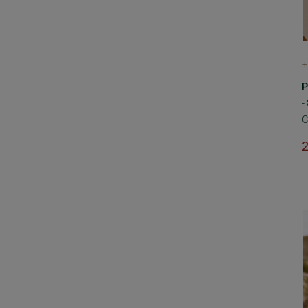
+
P
-
C