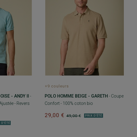
+9 couleurs
ISE - ANDY II
-
POLO HOMME BEIGE - GARETH
- Coupe
justée - Revers
Confort - 100% coton bio
29,00 €
49,00 €
PRIX D'ÉTÉ
 D'ÉTÉ