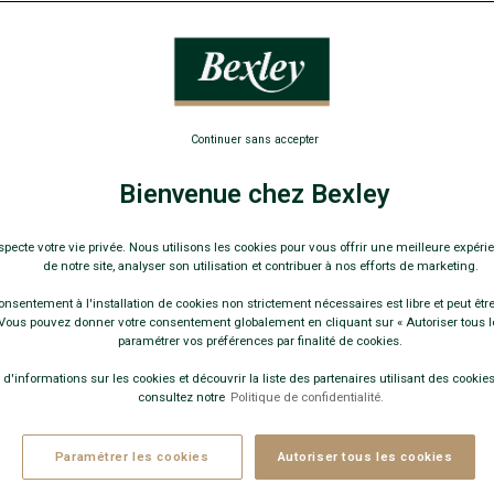
Continuer sans accepter
Bienvenue chez Bexley
specte votre vie privée. Nous utilisons les cookies pour vous offrir une meilleure expérie
de notre site, analyser son utilisation et contribuer à nos efforts de marketing.
onsentement à l'installation de cookies non strictement nécessaires est libre et peut être 
ous pouvez donner votre consentement globalement en cliquant sur « Autoriser tous l
paramétrer vos préférences par finalité de cookies.
BEST-SELLER
 d'informations sur les cookies et découvrir la liste des partenaires utilisant des cookies 
29 couleurs
+7 couleurs
consultez notre
Politique de confidentialité.
OLO HOMME ROUGE SOMBRE - ANDY
POLO HOMME BLEU NA
- 100% coton bio - Coupe Ajustée -
80% Coton 20% Lin - man
Paramétrer les cookies
Autoriser tous les cookies
evers de col contrasté
Coupe Ajustée