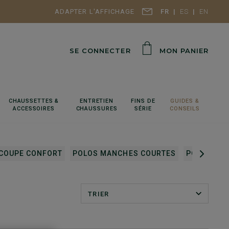
ADAPTER L'AFFICHAGE
FR
ES
EN
SE CONNECTER
MON PANIER
CHAUSSETTES &
ENTRETIEN
FINS DE
GUIDES &
ACCESSOIRES
CHAUSSURES
SÉRIE
CONSEILS
COUPE CONFORT
POLOS MANCHES COURTES
POLOS MA
TRIER