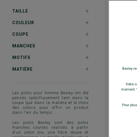
TAILLE
COULEUR
COUPE
MANCHES
MOTIFS
Bexley re
MATIÈRE
Votre c
moment. V
Les polos pour homme Bexley ont été
pensés spécifiquement tant dans la
coupe que dans la matière et le choix
Pour plus
des coloris pour offrir un produit
+
dans l’air du temps.
P
Les polos Bexley sont des polos
II
manches courtes réalisés à partir
d'un coton bio, une fibre douce et
R