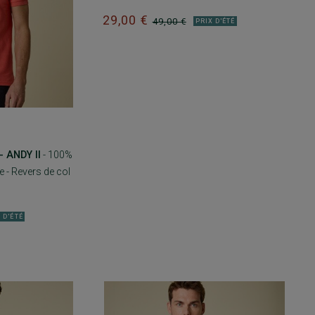
29,00 €
49,00 €
PRIX D'ÉTÉ
 ANDY II
- 100%
 - Revers de col
 D'ÉTÉ