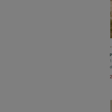
+
P
1
d