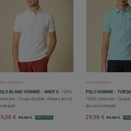
29 couleurs
+29 couleurs
OLO BLANC HOMME - ANDY II
- 100%
POLO HOMME - TURQUO
oton bio - Coupe Ajustée - Revers de col
100% coton bio - Coupe A
ontrasté
de col contrasté
29,00 €
29,00 €
49,00 €
49,00 €
PRIX D'ÉTÉ
PRIX