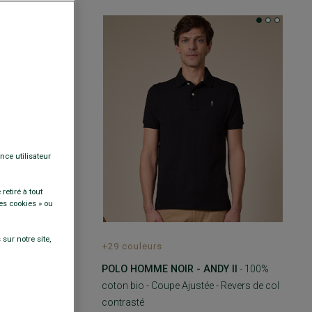
nce utilisateur
retiré à tout
es cookies » ou
sur notre site,
+29 couleurs
VY - ADGER
-
POLO HOMME NOIR - ANDY II
- 100%
ches courtes -
coton bio - Coupe Ajustée - Revers de col
contrasté