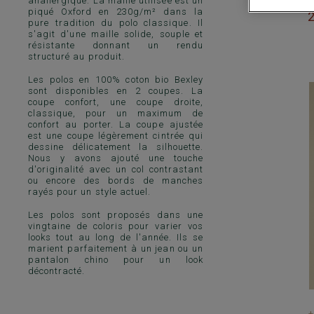
anallergique. La maille utilisée est un
piqué Oxford en 230g/m² dans la
pure tradition du polo classique. Il
s'agit d'une maille solide, souple et
résistante donnant un rendu
structuré au produit.
Les polos en 100% coton bio Bexley
sont disponibles en 2 coupes. La
coupe confort, une coupe droite,
classique, pour un maximum de
confort au porter. La coupe ajustée
est une coupe légèrement cintrée qui
dessine délicatement la silhouette.
Nous y avons ajouté une touche
d'originalité avec un col contrastant
ou encore des bords de manches
rayés pour un style actuel.
Les polos sont proposés dans une
vingtaine de coloris pour varier vos
looks tout au long de l'année. Ils se
marient parfaitement à un jean ou un
pantalon chino pour un look
décontracté.
+