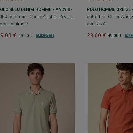
OLO BLEU DENIM HOMME - ANDY II
-
POLO HOMME GREIGE -
00% coton bio - Coupe Ajustée - Revers
coton bio - Coupe Ajustée
e col contrasté
contrasté
29,00 €
29,00 €
49,00 €
49,00 €
PRIX D'ÉTÉ
PRIX