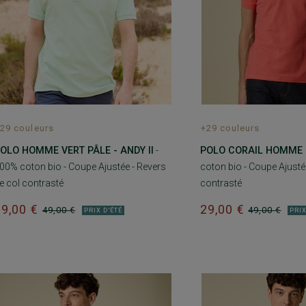
29 couleurs
+29 couleurs
OLO HOMME VERT PÂLE - ANDY II
-
POLO CORAIL HOMME -
00% coton bio - Coupe Ajustée - Revers
coton bio - Coupe Ajustée
e col contrasté
contrasté
29,00 €
29,00 €
49,00 €
49,00 €
PRIX D'ÉTÉ
PRIX