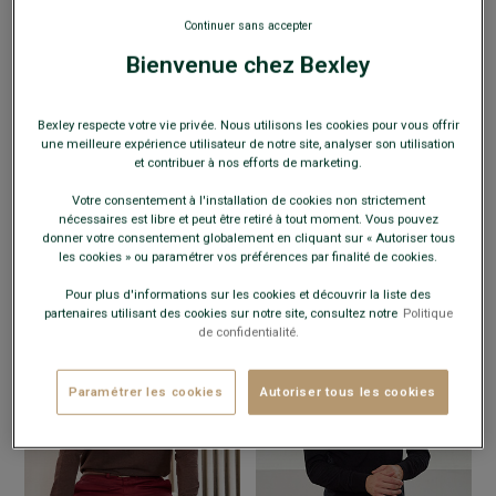
Continuer sans accepter
Bienvenue chez Bexley
EXCLU WEB
EXCLU WEB
+8 couleurs
+8 couleurs
Bexley respecte votre vie privée. Nous utilisons les cookies pour vous offrir
POLO MANCHES LONGUES HOMME
POLO MANCHES LONGUES HOMME
une meilleure expérience utilisateur de notre site, analyser son utilisation
MARINE - ALEC II ML
- Coupe Ajustée -
TAUPE CHINÉ - ALEC II ML
- Coupe
et contribuer à nos efforts de marketing.
100% coton peigné
Ajustée - 100% coton peigné
49,00 €
49,00 €
Votre consentement à l'installation de cookies non strictement
nécessaires est libre et peut être retiré à tout moment. Vous pouvez
79€
79€
2 polos au choix
2 polos au choix
donner votre consentement globalement en cliquant sur « Autoriser tous
99€
99€
3 polos au choix
3 polos au choix
les cookies » ou paramétrer vos préférences par finalité de cookies.
Pour plus d'informations sur les cookies et découvrir la liste des
partenaires utilisant des cookies sur notre site, consultez notre
Politique
de confidentialité.
Paramétrer les cookies
Autoriser tous les cookies