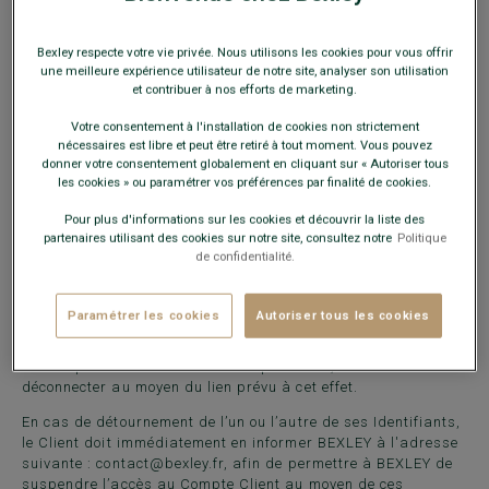
Le Client s’engage à fournir à BEXLEY des informations
exactes, et à les mettre à jour en tant que de besoin, en se
Bexley respecte votre vie privée. Nous utilisons les cookies pour vous offrir
connectant à son Compte Client.
une meilleure expérience utilisateur de notre site, analyser son utilisation
et contribuer à nos efforts de marketing.
Le Client s’engage à n’utiliser le Site que de façon
exclusivement personnelle et non commerciale, ainsi qu’à
Votre consentement à l'installation de cookies non strictement
respecter l’ensemble des lois et règlements en vigueur.
nécessaires est libre et peut être retiré à tout moment. Vous pouvez
donner votre consentement globalement en cliquant sur « Autoriser tous
BEXLEY se réserve la possibilité, à sa seule discrétion, avec
les cookies » ou paramétrer vos préférences par finalité de cookies.
ou sans préavis, notamment en cas de violation de l’une
quelconque des obligations prévues par les présentes CGV,
Pour plus d'informations sur les cookies et découvrir la liste des
de supprimer ou de suspendre, de façon temporaire ou
partenaires utilisant des cookies sur notre site, consultez notre
Politique
définitive, l’accès au Compte Client par le Client auteur de la
de confidentialité.
dite violation.
Afin de garantir un haut niveau de protection des
Paramétrer les cookies
Autoriser tous les cookies
informations stockées sur le Compte Client, le Client s’engage
à modifier régulièrement son mot de passe. De même à la fin
de chaque utilisation de son Compte Client, le Client doit se
déconnecter au moyen du lien prévu à cet effet.
En cas de détournement de l’un ou l’autre de ses Identifiants,
le Client doit immédiatement en informer BEXLEY à l'adresse
suivante :
contact@bexley.fr
, afin de permettre à BEXLEY de
suspendre l’accès au Compte Client au moyen de ces