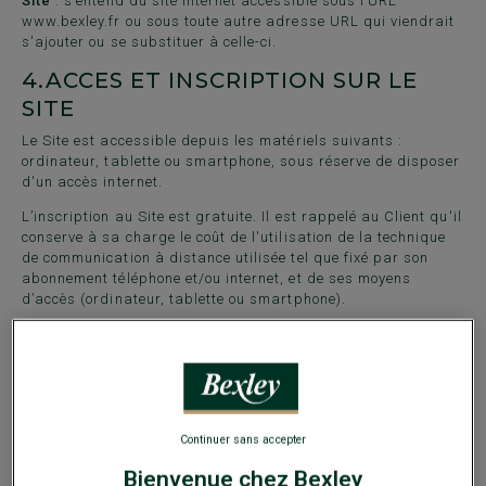
Site
: s’entend du site internet accessible sous l’URL
www.bexley.fr ou sous toute autre adresse URL qui viendrait
s'ajouter ou se substituer à celle-ci.
4.
ACCES ET INSCRIPTION SUR LE
SITE
Le Site est accessible depuis les matériels suivants :
ordinateur, tablette ou smartphone, sous réserve de disposer
d'un accès internet.
L’inscription au Site est gratuite. Il est rappelé au Client qu'il
conserve à sa charge le coût de l'utilisation de la technique
de communication à distance utilisée tel que fixé par son
abonnement téléphone et/ou internet, et de ses moyens
d’accès (ordinateur, tablette ou smartphone).
Avant de pouvoir passer commande, le Client doit s’inscrire
sur le Site en créant un Compte Client au moyen du
formulaire prévu à cet effet. Le Client doit renseigner tous les
champs mentionnés comme obligatoires au moyen du signe *.
A cette condition, et sous réserve que l’adresse email fournie
soit valide et unique, le Client reçoit un email de confirmation
Continuer sans accepter
de son inscription sur le Site. Le Client peut alors passer
Bienvenue chez Bexley
commande.