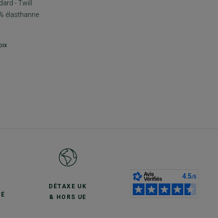
ard - Twill
% élasthanne
oix
S
DÉTAXE UK
TÉ
& HORS UE