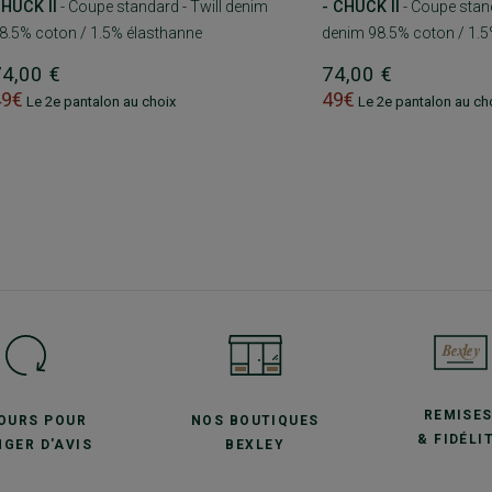
HUCK II
- Coupe standard - Twill denim
- CHUCK II
- Coupe stand
8.5% coton / 1.5% élasthanne
denim 98.5% coton / 1.5
74,00 €
74,00 €
49€
49€
Le 2e pantalon au choix
Le 2e pantalon au ch
REMISE
JOURS POUR
NOS BOUTIQUES
& FIDÉLI
GER D'AVIS
BEXLEY