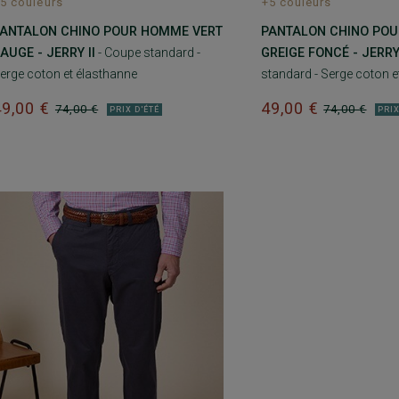
5 couleurs
+5 couleurs
ANTALON CHINO POUR HOMME VERT
PANTALON CHINO PO
AUGE - JERRY II
- Coupe standard -
GREIGE FONCÉ - JERRY 
erge coton et élasthanne
standard - Serge coton e
49,00 €
49,00 €
74,00 €
74,00 €
PRIX D'ÉTÉ
PRIX