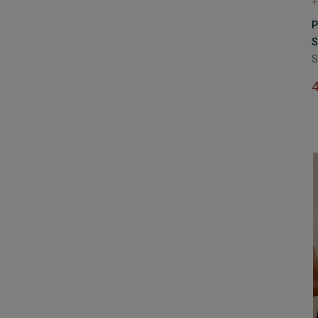
+
P
S
S