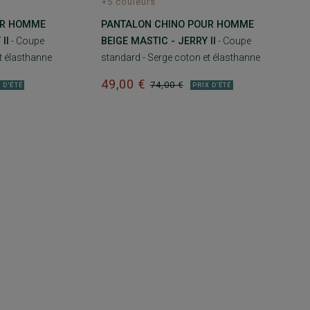
+5 couleurs
UR HOMME
PANTALON CHINO POUR HOMME
II
- Coupe
BEIGE MASTIC - JERRY II
- Coupe
t élasthanne
standard - Serge coton et élasthanne
49,00 €
74,00 €
 D'ÉTÉ
PRIX D'ÉTÉ