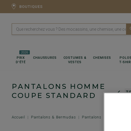
BOUTIQUES
2026
PRIX
CHAUSSURES
COSTUMES &
CHEMISES
POLOS
D'ÉTÉ
VESTES
T-SHI
PANTALONS HOMME
PANTALONS VELOURS
T
COUPE STANDARD
Accueil
Pantalons & Bermudas
Pantalons
Coupe sta