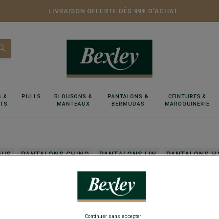
LIVRAISON OFFERTE DÈS 99€ D'ACHAT
 &
PULLS
BLOUSONS &
PANTALONS &
CEINTURES &
RTS
MANTEAUX
BERMUDAS
MAROQUINERIE
OUS
PANTALONS CHINO
PANTALONS LIN
PANTALONS H
ndard
Continuer sans accepter