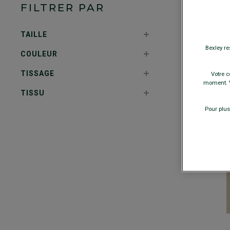
FILTRER PAR
TAILLE
Bexley re
COULEUR
TISSAGE
Votre c
moment. V
TISSU
Pour plus