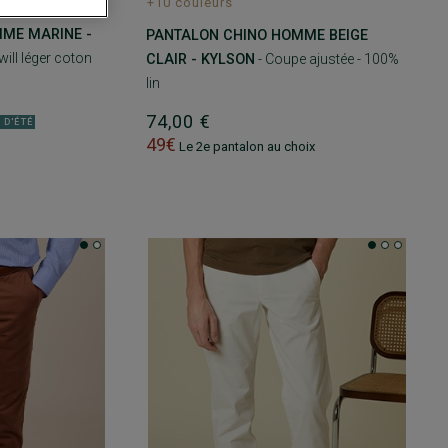
+10 couleurs
ME MARINE -
PANTALON CHINO HOMME BEIGE
will léger coton
CLAIR - KYLSON
- Coupe ajustée - 100%
lin
74,00 €
 D'ÉTÉ
49€
Le 2e pantalon au choix