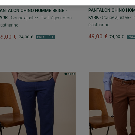
+32 couleurs
32 couleurs
PANTALON CHINO HOM
ANTALON CHINO HOMME BEIGE -
KYRK
- Coupe ajustée - T
YRK
- Coupe ajustée - Twill léger coton
élasthanne
lasthanne
49,00 €
49,00 €
74,00 €
74,00 €
PRIX
PRIX D'ÉTÉ