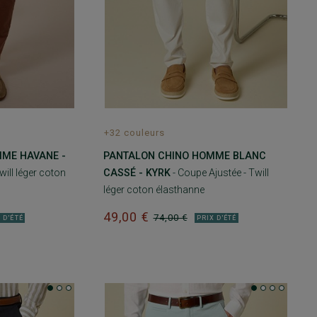
+32 couleurs
ME HAVANE -
PANTALON CHINO HOMME BLANC
will léger coton
CASSÉ - KYRK
- Coupe Ajustée - Twill
léger coton élasthanne
49,00 €
74,00 €
 D'ÉTÉ
PRIX D'ÉTÉ