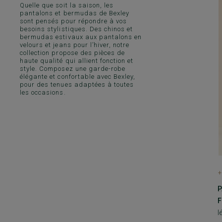
Quelle que soit la saison, les
pantalons et bermudas de Bexley
sont pensés pour répondre à vos
besoins stylistiques. Des chinos et
bermudas estivaux aux pantalons en
velours et jeans pour l’hiver, notre
collection propose des pièces de
haute qualité qui allient fonction et
style. Composez une garde-robe
élégante et confortable avec Bexley,
pour des tenues adaptées à toutes
les occasions.
+
P
F
l