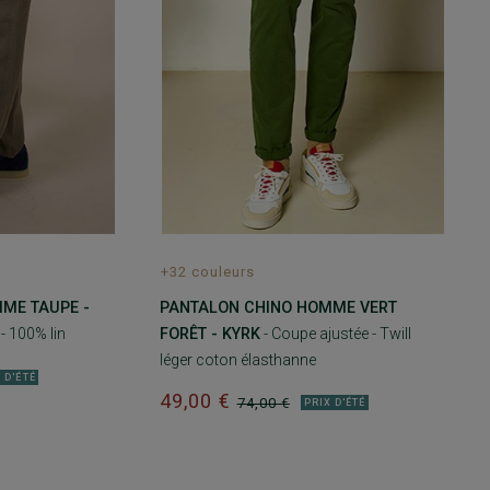
+32 couleurs
ME TAUPE -
PANTALON CHINO HOMME VERT
- 100% lin
FORÊT - KYRK
- Coupe ajustée - Twill
léger coton élasthanne
 D'ÉTÉ
49,00 €
74,00 €
PRIX D'ÉTÉ