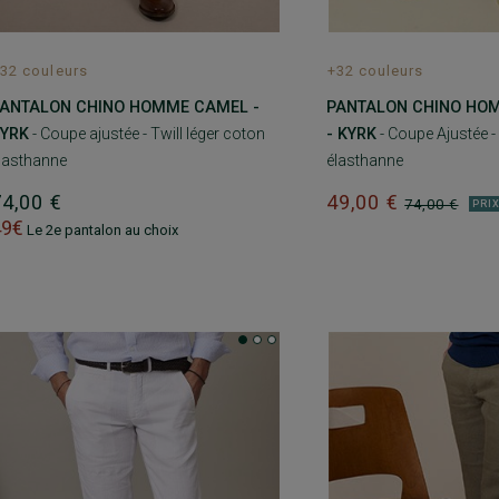
32 couleurs
+32 couleurs
ANTALON CHINO HOMME CAMEL -
PANTALON CHINO HOM
YRK
- Coupe ajustée - Twill léger coton
- KYRK
- Coupe Ajustée - 
lasthanne
élasthanne
74,00 €
49,00 €
74,00 €
PRIX
49€
Le 2e pantalon au choix