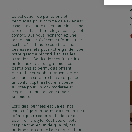
+
P
La collection de pantalons et
K
bermudas pour homme de Bexley est
é
conçue avec une attention minutieuse
aux détails, alliant élégance, style et
confort. Que vous recherchiez une
tenue pour un événement formel, une
sortie décontractée ou simplement
des essentiels pour votre garde-robe,
notre gamme répond à toutes les
occasions. Confectionnés à partir de
matériaux haut de gamme, nos
pantalons et bermudas offrent
durabilité et sophistication. Optez
pour une coupe droite classique pour
un confort optimal ou une coupe
ajustée pour un look moderne et
élégant qui met en valeur votre
silhouette.
Lors des journées estivales, nos
chinos légers
et
bermudas en lin
sont
idéaux pour rester au frais sans
sacrifier le style. Réalisés en coton
respirant et en
lin de qualité
, ces
indispensables de l’été assurent un