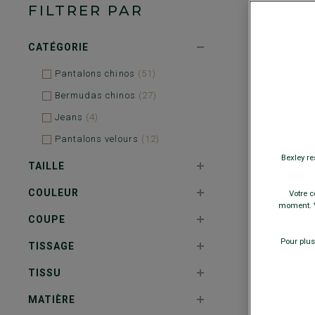
FILTRER PAR
CATÉGORIE
Pantalons chinos
51
Bermudas chinos
27
Jeans
4
Pantalons velours
12
Bexley re
TAILLE
COULEUR
Votre c
moment. V
COUPE
Pour plus
TISSAGE
TISSU
MATIÈRE