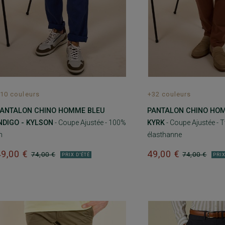
10 couleurs
+32 couleurs
ANTALON CHINO HOMME BLEU
PANTALON CHINO HOM
NDIGO - KYLSON
- Coupe Ajustée - 100%
KYRK
- Coupe Ajustée - T
in
élasthanne
49,00 €
49,00 €
74,00 €
74,00 €
PRIX D'ÉTÉ
PRIX