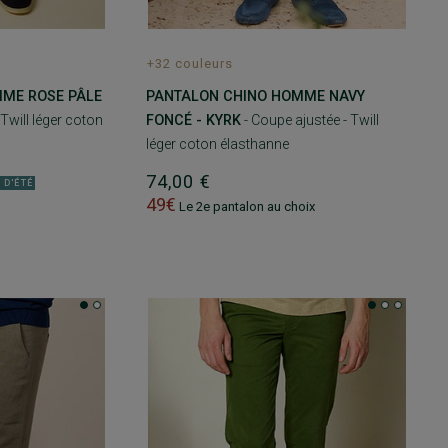
+32 couleurs
ME ROSE PÂLE
PANTALON CHINO HOMME NAVY
Twill léger coton
FONCÉ - KYRK
- Coupe ajustée - Twill
léger coton élasthanne
74,00 €
 D'ÉTÉ
49€
Le 2e pantalon au choix