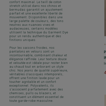
confort maximal. Le twill de coton
stretch utilisé dans nos chinos et
bermudas garantit un ajustement
parfait et une excellente liberté de
mouvement. Disponibles dans une
large palette de couleurs, des tons
neutres aux nuances vives et
audacieuses, certains modèles
utilisent la technique du Garment Dye
pour un rendu authentique et des
finitions uniques.
+
Pour les saisons froides, nos
pantalons en velours
sont un
P
incontournable, combinant chaleur et
I
élégance raffinée. Leur texture douce
et veloutée est idéale pour rester bien
l
au chaud tout en arborant un style
chic. Nos jeans de qualité supérieure,
véritables classiques intemporels,
offrent une finition lavée pour un
toucher agréable et un confort
exceptionnel. Polyvalents, ils
s’associent parfaitement avec des
chemises, pulls ou blazers, et
constituent un élément essentiel de
toute garde-robe masculine.