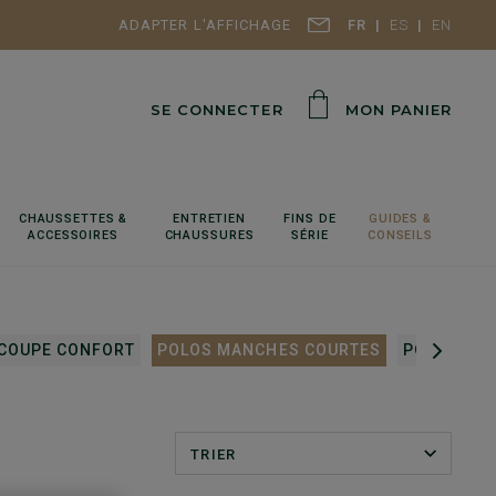
ADAPTER L'AFFICHAGE
FR
ES
EN
SE CONNECTER
MON PANIER
CHAUSSETTES &
ENTRETIEN
FINS DE
GUIDES &
ACCESSOIRES
CHAUSSURES
SÉRIE
CONSEILS
COUPE CONFORT
POLOS MANCHES COURTES
POLOS MA
TRIER