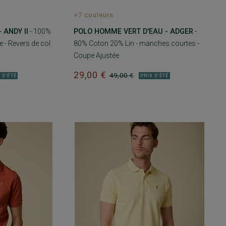
+7 couleurs
 ANDY II
- 100%
POLO HOMME VERT D'EAU - ADGER
-
 - Revers de col
80% Coton 20% Lin - manches courtes -
Coupe Ajustée
29,00 €
49,00 €
 D'ÉTÉ
PRIX D'ÉTÉ