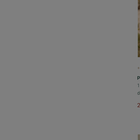
+
P
1
d