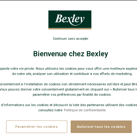
POLOS
Continuer sans accepter
Bienvenue chez Bexley
specte votre vie privée. Nous utilisons les cookies pour vous offrir une meilleure expérie
de notre site, analyser son utilisation et contribuer à nos efforts de marketing.
onsentement à l'installation de cookies non strictement nécessaires est libre et peut être 
ous pouvez donner votre consentement globalement en cliquant sur « Autoriser tous l
paramétrer vos préférences par finalité de cookies.
 d'informations sur les cookies et découvrir la liste des partenaires utilisant des cookies 
consultez notre
Politique de confidentialité.
29 couleurs
+29 couleurs
Paramétrer les cookies
Autoriser tous les cookies
OLO HOMME NOIR - ANDY II
- 100%
POLO HOMME ROUGE S
oton bio - Coupe Ajustée - Revers de col
II
- 100% coton bio - Coup