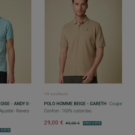
+9 couleurs
ISE - ANDY II
-
POLO HOMME BEIGE - GARETH
- Coupe
justée - Revers
Confort - 100% coton bio
29,00 €
49,00 €
PRIX D'ÉTÉ
 D'ÉTÉ