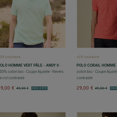
29 couleurs
+29 couleurs
OLO HOMME VERT PÂLE - ANDY II
-
POLO CORAIL HOMME -
00% coton bio - Coupe Ajustée - Revers
coton bio - Coupe Ajustée
e col contrasté
contrasté
29,00 €
29,00 €
49,00 €
49,00 €
PRIX D'ÉTÉ
PRIX