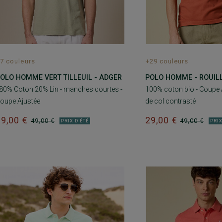
7 couleurs
+29 couleurs
OLO HOMME VERT TILLEUIL - ADGER
POLO HOMME - ROUILLE
 80% Coton 20% Lin - manches courtes -
100% coton bio - Coupe A
oupe Ajustée
de col contrasté
29,00 €
29,00 €
49,00 €
49,00 €
PRIX D'ÉTÉ
PRIX