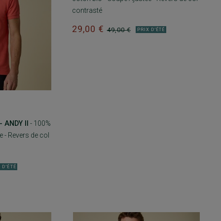
contrasté
29,00 €
49,00 €
PRIX D'ÉTÉ
 ANDY II
- 100%
 - Revers de col
 D'ÉTÉ