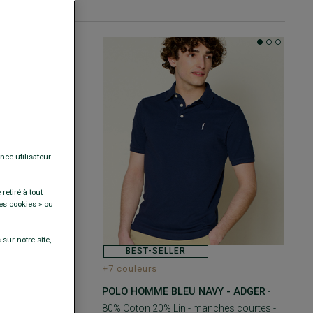
nce utilisateur
retiré à tout
es cookies » ou
sur notre site,
BEST-SELLER
+7 couleurs
OMBRE - ANDY
POLO HOMME BLEU NAVY - ADGER
-
e Ajustée -
80% Coton 20% Lin - manches courtes -