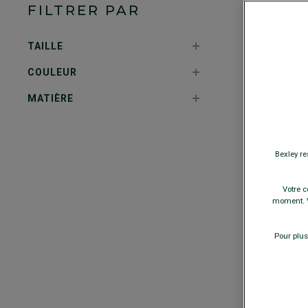
FILTRER PAR
TAILLE
COULEUR
MATIÈRE
Bexley re
Votre c
moment. V
Pour plus
+
P
c