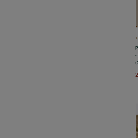
+
P
-
C