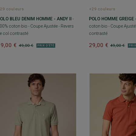
29 couleurs
+29 couleurs
OLO BLEU DENIM HOMME - ANDY II
-
POLO HOMME GREIGE -
00% coton bio - Coupe Ajustée - Revers
coton bio - Coupe Ajustée
e col contrasté
contrasté
29,00 €
29,00 €
49,00 €
49,00 €
PRIX D'ÉTÉ
PRIX