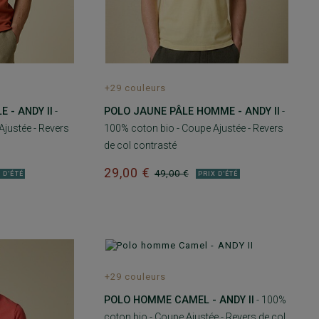
+29 couleurs
 - ANDY II
-
POLO JAUNE PÂLE HOMME - ANDY II
-
justée - Revers
100% coton bio - Coupe Ajustée - Revers
de col contrasté
29,00 €
49,00 €
 D'ÉTÉ
PRIX D'ÉTÉ
+29 couleurs
POLO HOMME CAMEL - ANDY II
- 100%
coton bio - Coupe Ajustée - Revers de col