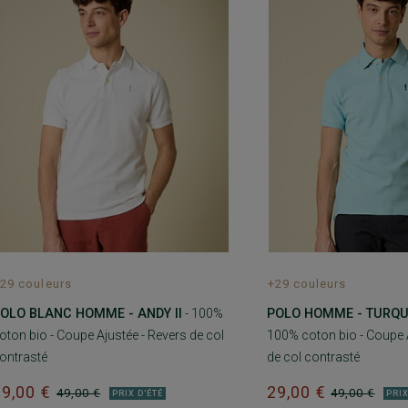
29 couleurs
+29 couleurs
OLO BLANC HOMME - ANDY II
- 100%
POLO HOMME - TURQUO
oton bio - Coupe Ajustée - Revers de col
100% coton bio - Coupe A
ontrasté
de col contrasté
29,00 €
29,00 €
49,00 €
49,00 €
PRIX D'ÉTÉ
PRIX