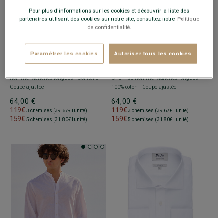
Pour plus d'informations sur les cookies et découvrir la liste des
partenaires utilisant des cookies sur notre site, consultez notre
Politique
de confidentialité.
Paramétrer les cookies
Autoriser tous les cookies
CHEMISE BLANCHE À BOUTONS DE
CHEMISE BLANCHE COTON POPELINE
MANCHETTES - PIETRO
- Chemise
- COL ITALIEN - LUDOVICO CLASSIC
-
homme Manches longues - Col italien -
Chemise homme Manches longues -
Coupe ajustée
100% coton - Coupe ajustée
64,00 €
64,00 €
119€
119€
3 chemises (39.67€ l'unité)
3 chemises (39.67€ l'unité)
159€
159€
5 chemises (31.80€ l'unité)
5 chemises (31.80€ l'unité)