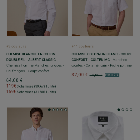
+3 couleurs
+11 couleurs
CHEMISE BLANCHE EN COTON
CHEMISE COTON/LIN BLANC - COUPE
DOUBLE FIL - ALBERT CLASSIC
-
CONFORT - COLTEN MC
- Manches
Chemise homme Manches longues -
courtes - Col américain - Poche poitrine
Col français - Coupe confort
32,00 €
64,00 €
PRIX D'ÉTÉ
64,00 €
119€
3 chemises (39.67€ l'unité)
159€
5 chemises (31.80€ l'unité)