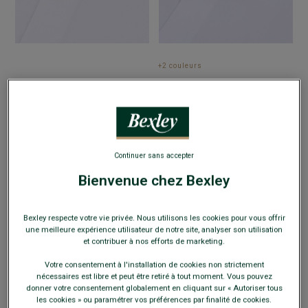
+2 couleurs
CHEMISE EN TWILL DE COTON BLANC
CHEMISE BLANCHE COTON TWILL
- CAUBERT
- Chemise homme
DOUBLE FIL - GIORGIO
- Chemise
Manches longues - Chemise ajustée
homme Manches longues - Col italien -
coton twill
Coupe ajustée
64,00 €
64,00 €
119€
119€
3 chemises (39.67€ l'unité)
3 chemises (39.67€ l'unité)
Continuer sans accepter
159€
159€
5 chemises (31.80€ l'unité)
5 chemises (31.80€ l'unité)
Bienvenue chez Bexley
Bexley respecte votre vie privée. Nous utilisons les cookies pour vous offrir
une meilleure expérience utilisateur de notre site, analyser son utilisation
et contribuer à nos efforts de marketing.
Votre consentement à l'installation de cookies non strictement
nécessaires est libre et peut être retiré à tout moment. Vous pouvez
donner votre consentement globalement en cliquant sur « Autoriser tous
les cookies » ou paramétrer vos préférences par finalité de cookies.