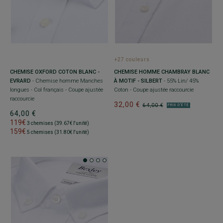
+27 couleurs
CHEMISE OXFORD COTON BLANC -
CHEMISE HOMME CHAMBRAY BLANC
EVRARD
- Chemise homme Manches
À MOTIF - SILBERT
- 55% Lin/ 45%
longues - Col français - Coupe ajustée
Coton - Coupe ajustée raccourcie
raccourcie
32,00 €
64,00 €
PRIX D'ÉTÉ
64,00 €
119€
3 chemises (39.67€ l'unité)
159€
5 chemises (31.80€ l'unité)