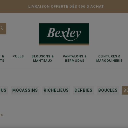
LIVRAISON OFFERTE DÈS 99€ D'ACHAT
 &
PULLS
BLOUSONS &
PANTALONS &
CEINTURES &
RTS
MANTEAUX
BERMUDAS
MAROQUINERIE
OUS
MOCASSINS
RICHELIEUS
DERBIES
BOUCLES
B
es