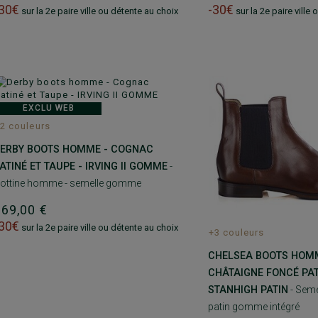
-30€
-30€
sur la 2e paire ville ou détente au choix
sur la 2e paire ville
EXCLU WEB
2 couleurs
ERBY BOOTS HOMME - COGNAC
ATINÉ ET TAUPE - IRVING II GOMME
-
ottine homme - semelle gomme
169,00 €
-30€
sur la 2e paire ville ou détente au choix
+3 couleurs
CHELSEA BOOTS HOMM
CHÂTAIGNE FONCÉ PAT
STANHIGH PATIN
- Seme
patin gomme intégré