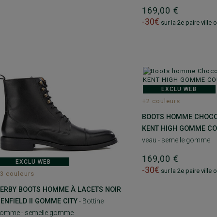
169,00 €
-30€
sur la 2e paire ville
EXCLU WEB
+2 couleurs
BOOTS HOMME CHOCOL
KENT HIGH GOMME C
veau - semelle gomme
169,00 €
EXCLU WEB
-30€
sur la 2e paire ville
3 couleurs
ERBY BOOTS HOMME À LACETS NOIR
 ENFIELD II GOMME CITY
- Bottine
omme - semelle gomme