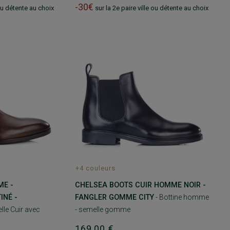
-30€
 ou détente au choix
sur la 2e paire ville ou détente au choix
+4 couleurs
CHELSEA BOOTS CUIR HOMME NOIR -
E -
FANGLER GOMME CITY
- Bottine homme
INÉ -
- semelle gomme
lle Cuir avec
169,00 €