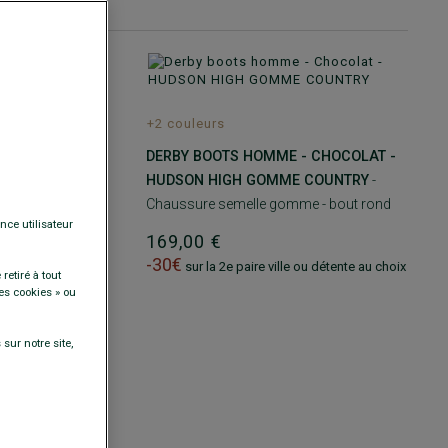
+2 couleurs
 NOIR -
DERBY BOOTS HOMME - CHOCOLAT -
 COUNTRY
-
HUDSON HIGH GOMME COUNTRY
-
e - bout rond
Chaussure semelle gomme - bout rond
nce utilisateur
169,00 €
-30€
 ou détente au choix
sur la 2e paire ville ou détente au choix
retiré à tout
es cookies » ou
sur notre site,