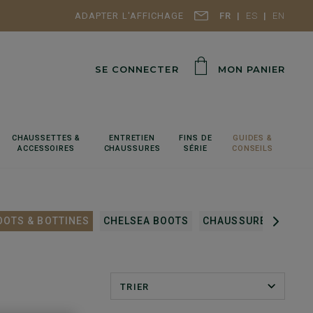
ADAPTER L'AFFICHAGE
FR
ES
EN
SE CONNECTER
MON PANIER
CHAUSSETTES &
ENTRETIEN
FINS DE
GUIDES &
ACCESSOIRES
CHAUSSURES
SÉRIE
CONSEILS
OOTS & BOTTINES
CHELSEA BOOTS
CHAUSSURES CONFO
TRIER