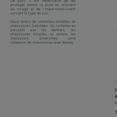
De plus, il est nécessaire de les
protéger contre la pluie
en utilisant
du cirage et de l'imperméabilisant
suivant le type de cuir.
Nous avons de nombreux modèles de
chaussures habillées,
du richelieu
en
passant par
les derbies
, les
chaussures boucles
ou encore
les
mocassins
. Diversifiez votre
collection de chaussures avec Bexley.
+
C
b