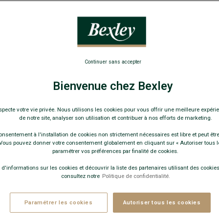
BOOTS
EXCLU WEB
+2 couleurs
Continuer sans accepter
DERBY BOOTS HOMME -
Bienvenue chez Bexley
HUDSON HIGH GOMME
Chaussure semelle gomm
specte votre vie privée. Nous utilisons les cookies pour vous offrir une meilleure expérie
169,00 €
de notre site, analyser son utilisation et contribuer à nos efforts de marketing.
EXCLU WEB
-30€
sur la 2e paire ville
onsentement à l'installation de cookies non strictement nécessaires est libre et peut être 
ous pouvez donner votre consentement globalement en cliquant sur « Autoriser tous l
ERBY BOOTS HOMME - COGNAC -
paramétrer vos préférences par finalité de cookies.
HUDSON HIGH GOMME COUNTRY
-
 d'informations sur les cookies et découvrir la liste des partenaires utilisant des cookies 
haussure semelle gomme - bout rond
consultez notre
Politique de confidentialité.
169,00 €
-30€
Paramétrer les cookies
Autoriser tous les cookies
sur la 2e paire ville ou détente au choix