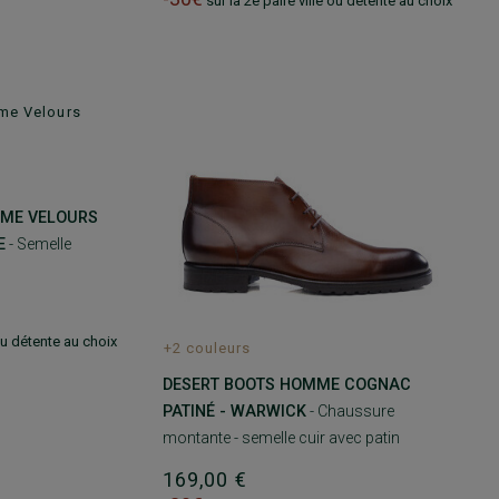
sur la 2e paire ville ou détente au choix
MME VELOURS
E
- Semelle
 ou détente au choix
+2 couleurs
DESERT BOOTS HOMME COGNAC
PATINÉ - WARWICK
- Chaussure
montante - semelle cuir avec patin
169,00 €