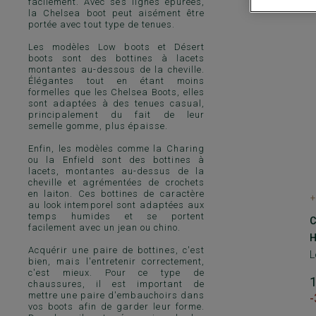
facilement. Avec ses lignes épurées,
la Chelsea boot peut aisément être
portée avec tout type de tenues.
Les modèles Low boots et Désert
boots sont des bottines à lacets
montantes au-dessous de la cheville.
Élégantes tout en étant moins
formelles que les Chelsea Boots, elles
sont adaptées à des tenues casual,
principalement du fait de leur
semelle gomme, plus épaisse.
Enfin, les modèles comme la Charing
ou la Enfield sont des bottines à
lacets, montantes au-dessus de la
cheville et agrémentées de crochets
en laiton. Ces bottines de caractère
+
au look intemporel sont adaptées aux
temps humides et se portent
facilement avec un jean ou chino.
H
Acquérir une paire de bottines, c'est
L
bien, mais l'entretenir correctement,
c'est mieux. Pour ce type de
chaussures, il est important de
mettre une paire d'embauchoirs dans
vos boots afin de garder leur forme.