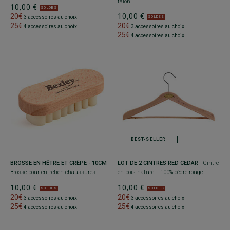
talon
10,00 €
SOLDES
20€
10,00 €
3 accessoires au choix
SOLDES
25€
20€
4 accessoires au choix
3 accessoires au choix
25€
4 accessoires au choix
BEST-SELLER
BROSSE EN HÊTRE ET CRÊPE - 10CM
-
LOT DE 2 CINTRES RED CEDAR
- Cintre
Brosse pour entretien chaussures
en bois naturel - 100% cèdre rouge
10,00 €
10,00 €
SOLDES
SOLDES
20€
20€
3 accessoires au choix
3 accessoires au choix
25€
25€
4 accessoires au choix
4 accessoires au choix