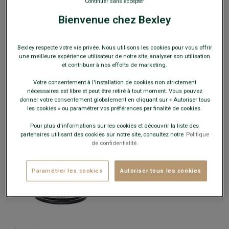
Continuer sans accepter
Bienvenue chez Bexley
Bexley respecte votre vie privée. Nous utilisons les cookies pour vous offrir
une meilleure expérience utilisateur de notre site, analyser son utilisation
et contribuer à nos efforts de marketing.
+6 couleurs
Votre consentement à l'installation de cookies non strictement
LAIT CUIR INCOLORE
- Pour cuirs
POMMADIER CIRAGE INCOLORE
-
nécessaires est libre et peut être retiré à tout moment. Vous pouvez
délicats et patinés
Crème pour chaussures en cuir
donner votre consentement globalement en cliquant sur « Autoriser tous
6,00 €
6,00 €
les cookies » ou paramétrer vos préférences par finalité de cookies.
12€
12€
3 produits d'entretien au choix
3 produits d'entretien au choix
Pour plus d'informations sur les cookies et découvrir la liste des
partenaires utilisant des cookies sur notre site, consultez notre
Politique
de confidentialité.
Paramétrer les cookies
Autoriser tous les cookies