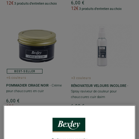
6,00 €
12€
3 produits d'entretien au choix
12€
3 produits d'entretien au choix
BEST-SELLER
+6 couleurs
+3 couleurs
POMMADIER CIRAGE NOIR
- Crème
RÉNOVATEUR VELOURS INCOLORE
-
pour chaussures en cuir
Spray raviveur de couleur pour
chaussures cuir daim
6,00 €
6,00 €
12€
3 produits d'entretien au choix
12€
3 produits d'entretien au choix