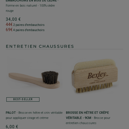
EMBAUCHOIRS EN BOIS DE CÈDRE
-
Forme en bois naturel - 100% cèdre
rouge
34,00 €
44€
2 paires d'embauchoirs
69€
4 paires d'embauchoirs
ENTRETIEN CHAUSSURES
BEST-SELLER
PALOT
- Brosse en hêtre et crin véritable
BROSSE EN HÊTRE ET CRÊPE
pour appliquer cirage et crème
VÉRITABLE - 9CM
- Brosse pour
entretien chaussures
6,00 €