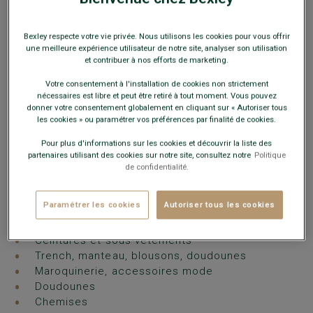
Email :
woluwe@bexley.fr
HORAIRES
Bexley respecte votre vie privée. Nous utilisons les cookies pour vous offrir
une meilleure expérience utilisateur de notre site, analyser son utilisation
Lundi au Jeudi
10h00 - 19h00
et contribuer à nos efforts de marketing.
Vendredi
10h00 - 20h00
Votre consentement à l'installation de cookies non strictement
Samedi
10h00 - 19h00
nécessaires est libre et peut être retiré à tout moment. Vous pouvez
Dimanche
Fermé
donner votre consentement globalement en cliquant sur « Autoriser tous
les cookies » ou paramétrer vos préférences par finalité de cookies.
Fermé le 15 août
Pour plus d'informations sur les cookies et découvrir la liste des
partenaires utilisant des cookies sur notre site, consultez notre
Politique
de confidentialité.
VOUS Y TROUVEREZ
Chaussures ville et détente
Paramétrer les cookies
Autoriser tous les cookies
Costumes
Chemises, pulls, polos, pantalons
Ceintures et sous-vêtements
Trench, manteau, blousons, doudounes
Maroquinerie, accessoires mode
Doudounes
Chemises