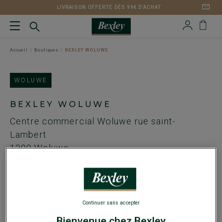
LIVRAISON OFFERTE DÈS 99€ D'ACHAT
Accueil
Boutiques
BEXLEY WOLUWE
WOLUWE
BEXLEY WOLUWE
Centre commercial Woluwe
rue saint-
Lambert
1200
Woluwe
BE
Lignes T8 B28 et M1
Continuer sans accepter
Tel. :
+322 38 51 14 8
Bienvenue chez Bexley