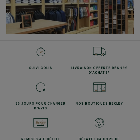
SUIVI
COLIS
LIVRAISON OFFERTE
DÈS 99€
D'ACHATS*
30 JOURS POUR
CHANGER
NOS BOUTIQUES
BEXLEY
D'AVIS
REMISES
& FIDÉLITÉ
DÉTAXE UK
& HORS UE