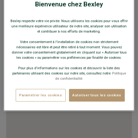
Du lundi au vendredi
10h00 à 20h30
Bienvenue chez Bexley
Samedis (juillet, août et septembre)
10h00 à 14h00
Bexley respecte votre vie privée. Nous utilisons les cookies pour vous offrir
une meilleure expérience utilisateur de notre site, analyser son utilisation
et contribuer à nos efforts de marketing.
VOUS Y TROUVEREZ
Votre consentement à l'installation de cookies non strictement
Chaussures ville et détente
nécessaires est libre et peut être retiré à tout moment. Vous pouvez
Costumes
donner votre consentement globalement en cliquant sur « Autoriser tous
Chemises, pulls, polos, pantalons
les cookies » ou paramétrer vos préférences par finalité de cookies.
Ceintures et sous-vêtements
Pour plus d'informations sur les cookies et découvrir la liste des
Trench, manteau, blousons, doudounes
partenaires utilisant des cookies sur notre site, consultez notre
Politique
Maroquinerie, accessoires mode
de confidentialité.
Doudounes
Chemises
Paramétrer les cookies
Autoriser tous les cookies
Pantalons, bermudas