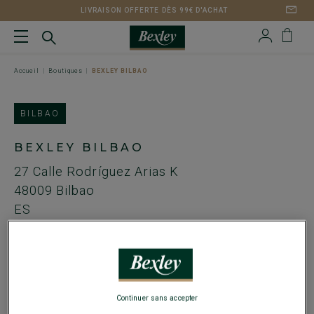
LIVRAISON OFFERTE DÈS 99€ D'ACHAT
Accueil
Boutiques
BEXLEY BILBAO
BILBAO
BEXLEY BILBAO
27 Calle Rodríguez Arias K
48009
Bilbao
ES
Tel. :
+349 44 42 04 75
Email :
bilbao@bexley.fr
HORAIRES
Continuer sans accepter