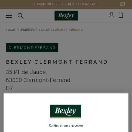
LIVRAISON OFFERTE DÈS 99€ D'ACHAT
Accueil
Boutiques
BEXLEY CLERMONT FERRAND
CLERMONT-FERRAND
BEXLEY CLERMONT FERRAND
35 Pl. de Jaude
63000
Clermont-Ferrand
FR
Tel. :
04 43 97 00 58
Email :
clermontferrand@bexley.fr
HORAIRES
Continuer sans accepter