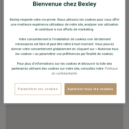
Lundi au Vendredi
10h00 - 19h30
Bienvenue chez Bexley
Samedi
9h30 - 19h30
Dimanche
Fermé
Bexley respecte votre vie privée. Nous utilisons les cookies pour vous offrir
une meilleure expérience utilisateur de notre site, analyser son utilisation
et contribuer à nos efforts de marketing.
VOUS Y TROUVEREZ
Votre consentement à l'installation de cookies non strictement
Chaussures ville et détente
nécessaires est libre et peut être retiré à tout moment. Vous pouvez
Costumes
donner votre consentement globalement en cliquant sur « Autoriser tous
les cookies » ou paramétrer vos préférences par finalité de cookies.
Chemises, pulls, polos, pantalons
Ceintures et sous-vêtements
Pour plus d'informations sur les cookies et découvrir la liste des
Trench, manteau, blousons, doudounes
partenaires utilisant des cookies sur notre site, consultez notre
Politique
Maroquinerie, accessoires mode
de confidentialité.
Doudounes
Chemises
Paramétrer les cookies
Autoriser tous les cookies
Pantalons, bermudas