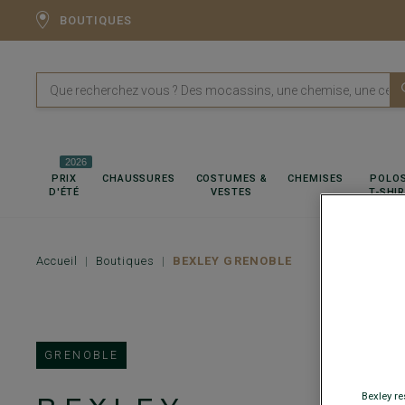
BOUTIQUES
2026
PRIX
CHAUSSURES
COSTUMES &
CHEMISES
POLOS
D'ÉTÉ
VESTES
T-SHI
Accueil
Boutiques
BEXLEY GRENOBLE
GRENOBLE
Bexley re