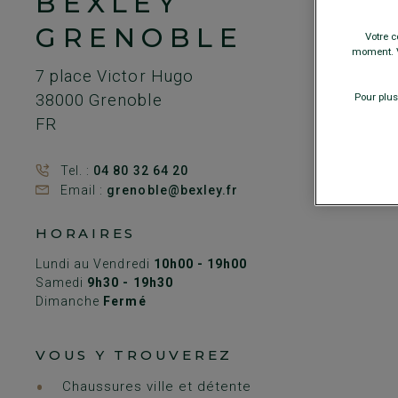
BEXLEY
GRENOBLE
Votre c
moment. V
7 place Victor Hugo
Pour plus
38000
Grenoble
FR
Tel. :
04 80 32 64 20
Email :
grenoble@bexley.fr
HORAIRES
Lundi au Vendredi
10h00 - 19h00
Samedi
9h30 - 19h30
Dimanche
Fermé
VOUS Y TROUVEREZ
Chaussures ville et détente