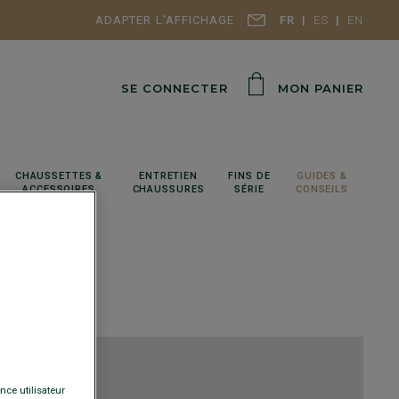
ADAPTER L'AFFICHAGE
FR
ES
EN
SE CONNECTER
MON PANIER
CHAUSSETTES &
ENTRETIEN
FINS DE
GUIDES &
ACCESSOIRES
CHAUSSURES
SÉRIE
CONSEILS
nce utilisateur