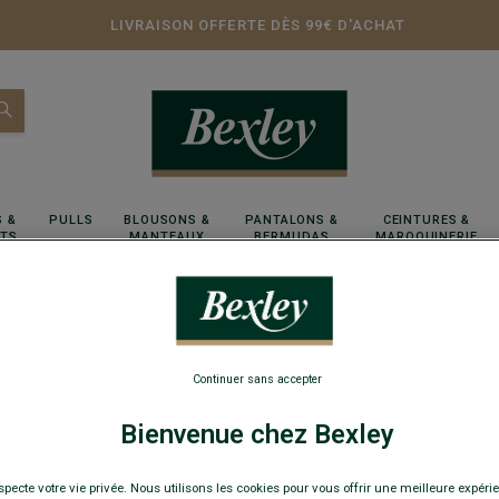
LIVRAISON OFFERTE DÈS 99€ D'ACHAT
 &
PULLS
BLOUSONS &
PANTALONS &
CEINTURES &
RTS
MANTEAUX
BERMUDAS
MAROQUINERIE
Continuer sans accepter
Bienvenue chez Bexley
specte votre vie privée. Nous utilisons les cookies pour vous offrir une meilleure expérie