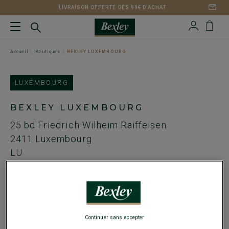
LIVRAISON OFFERTE DÈS 99€ D'ACHAT
Accueil
Boutiques
BEXLEY LUXEMBOURG
LUXEMBOURG
BEXLEY LUXEMBOURG
25 bd Friedrich Wilheim Raiffeisen
2411
Luxembourg
LU
Tel. :
+352 27 93 13 21
Email :
luxembourg@bexley.fr
HORAIRES
Continuer sans accepter