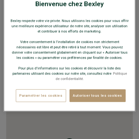
Lundi au Vendredi
9h00 - 20h00
Bienvenue chez Bexley
Samedi
9h00 - 19h00
Fermé le 15 août
Bexley respecte votre vie privée. Nous utilisons les cookies pour vous offrir
une meilleure expérience utilisateur de notre site, analyser son utilisation
et contribuer à nos efforts de marketing.
VOUS Y TROUVEREZ
Votre consentement à l'installation de cookies non strictement
nécessaires est libre et peut être retiré à tout moment. Vous pouvez
Costumes
donner votre consentement globalement en cliquant sur « Autoriser tous
Chemises, pulls, polos, pantalons
les cookies » ou paramétrer vos préférences par finalité de cookies.
Ceintures et sous-vêtements
Pour plus d'informations sur les cookies et découvrir la liste des
Trench, manteau, blousons, doudounes
partenaires utilisant des cookies sur notre site, consultez notre
Politique
Maroquinerie, accessoires mode
de confidentialité.
Doudounes
Chemises
Paramétrer les cookies
Autoriser tous les cookies
Pantalons, bermudas