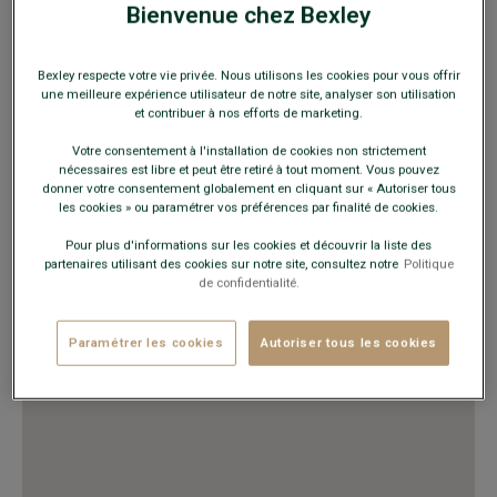
Bienvenue chez Bexley
HORAIRES
Bexley respecte votre vie privée. Nous utilisons les cookies pour vous offrir
Lundi au vendredi
10h00 - 20h00
une meilleure expérience utilisateur de notre site, analyser son utilisation
Samedi
9h30 - 20h00
et contribuer à nos efforts de marketing.
Dimanche
Fermé
Votre consentement à l'installation de cookies non strictement
nécessaires est libre et peut être retiré à tout moment. Vous pouvez
donner votre consentement globalement en cliquant sur « Autoriser tous
VOUS Y TROUVEREZ
les cookies » ou paramétrer vos préférences par finalité de cookies.
Chaussures ville et détente
Pour plus d'informations sur les cookies et découvrir la liste des
Costumes
partenaires utilisant des cookies sur notre site, consultez notre
Politique
de confidentialité.
Chemises, pulls, polos, pantalons
Ceintures et sous-vêtements
Trench, manteau, blousons, doudounes
Paramétrer les cookies
Autoriser tous les cookies
Maroquinerie, accessoires mode