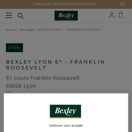
LIVRAISON OFFERTE DÈS 99€ D'ACHAT
Accueil
Boutiques
BEXLEY LYON 6° - FRANKLIN ROOSEVELT
LYON
BEXLEY LYON 6° - FRANKLIN
ROOSEVELT
51 cours Franklin Roosevelt
69006
Lyon
FR
Métro Masséna
Tel. :
04 69 67 14 28
Continuer sans accepter
Email :
roosevelt@bexley.fr