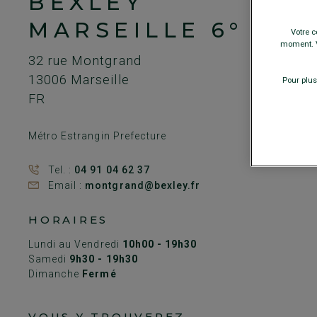
BEXLEY
MARSEILLE 6°
Votre c
moment. V
32 rue Montgrand
13006
Marseille
Pour plus
FR
Métro Estrangin Prefecture
Tel. :
04 91 04 62 37
Email :
montgrand@bexley.fr
HORAIRES
Lundi au Vendredi
10h00 - 19h30
Samedi
9h30 - 19h30
Dimanche
Fermé
VOUS Y TROUVEREZ