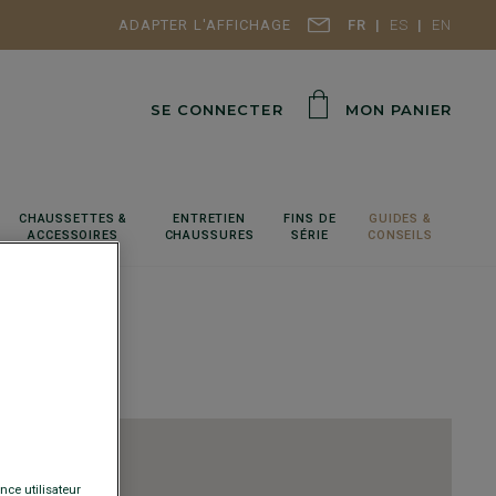
ADAPTER L'AFFICHAGE
FR
ES
EN
SE CONNECTER
MON PANIER
CHAUSSETTES &
ENTRETIEN
FINS DE
GUIDES &
ACCESSOIRES
CHAUSSURES
SÉRIE
CONSEILS
nce utilisateur