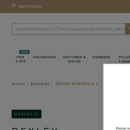
BOUTIQUES
2026
PRIX
CHAUSSURES
COSTUMES &
CHEMISES
POLOS
D'ÉTÉ
VESTES
T-SHI
Accueil
Boutiques
BEXLEY MARSEILLE 6°
MARSEILLE
Bexley re