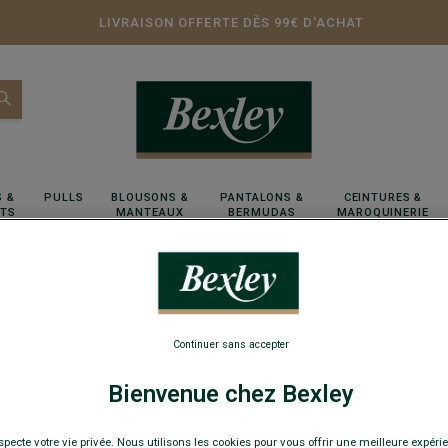
LIVRAISON OFFERTE DÈS 99€ D'ACHAT
 &
PULLS
BLOUSONS &
PANTALONS &
CEINTURES &
RTS
MANTEAUX
BERMUDAS
MAROQUINERIE
Continuer sans accepter
Bienvenue chez Bexley
specte votre vie privée. Nous utilisons les cookies pour vous offrir une meilleure expérie