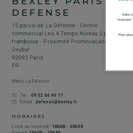
BEXLEY PARIS LA
DEFENSE
Votre c
moment. V
15 parvis de La Défense
- Centre
commercial Les 4 Temps Niveau 2 puits
Pour plus
framboise - Proximité Promovacances et
Oxybul
92092
Paris
FR
Métro La Défense
Tel. :
09 52 66 49 77
Email :
defense@bexley.fr
HORAIRES
Lundi au vendredi
10h00 - 20h30
Samedi
10h00 - 20h30