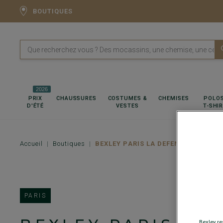
BOUTIQUES
2026
PRIX
CHAUSSURES
COSTUMES &
CHEMISES
POLOS
D'ÉTÉ
VESTES
T-SHI
Accueil
Boutiques
BEXLEY PARIS LA DEFENSE
PARIS
Bexley re