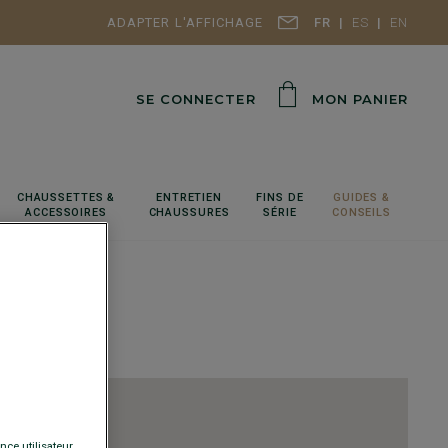
ADAPTER L'AFFICHAGE
FR
ES
EN
SE CONNECTER
MON PANIER
CHAUSSETTES &
ENTRETIEN
FINS DE
GUIDES &
ACCESSOIRES
CHAUSSURES
SÉRIE
CONSEILS
nce utilisateur