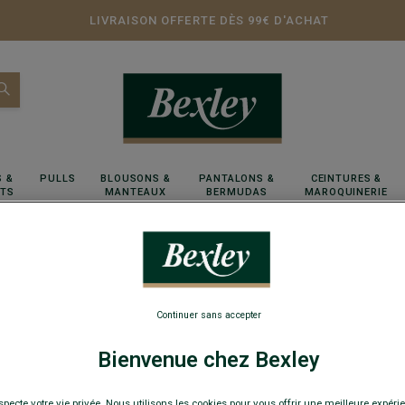
LIVRAISON OFFERTE DÈS 99€ D'ACHAT
 &
PULLS
BLOUSONS &
PANTALONS &
CEINTURES &
RTS
MANTEAUX
BERMUDAS
MAROQUINERIE
Continuer sans accepter
Bienvenue chez Bexley
specte votre vie privée. Nous utilisons les cookies pour vous offrir une meilleure expérie