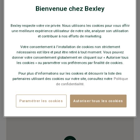
HORAIRES
Bienvenue chez Bexley
Lundi au vendredi
10h00 - 20h00
Samedi
9h30 - 20h00
Bexley respecte votre vie privée. Nous utilisons les cookies pour vous offrir
Dimanche
Fermé
une meilleure expérience utilisateur de notre site, analyser son utilisation
et contribuer à nos efforts de marketing.
Votre consentement à l'installation de cookies non strictement
VOUS Y TROUVEREZ
nécessaires est libre et peut être retiré à tout moment. Vous pouvez
donner votre consentement globalement en cliquant sur « Autoriser tous
Chaussures ville et détente
les cookies » ou paramétrer vos préférences par finalité de cookies.
Costumes
Pour plus d'informations sur les cookies et découvrir la liste des
Chemises, pulls, polos, pantalons
partenaires utilisant des cookies sur notre site, consultez notre
Politique
Ceintures et sous-vêtements
de confidentialité.
Trench, manteau, blousons, doudounes
Maroquinerie, accessoires mode
Paramétrer les cookies
Autoriser tous les cookies