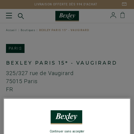
LIVRAISON OFFERTE DÈS 99€ D'ACHAT
Accueil
Boutiques
BEXLEY PARIS 15° - VAUGIRARD
PARIS
BEXLEY PARIS 15° - VAUGIRARD
325/327 rue de Vaugirard
75015
Paris
FR
Métro Convention
Tel. :
01 71 24 86 74
Email :
vaugirard@bexley.fr
Continuer sans accepter