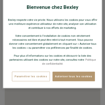
Bienvenue chez Bexley
HORAIRES
Lundi au vendredi
10h00 - 20h00
Bexley respecte votre vie privée. Nous utilisons les cookies pour vous offrir
Samedi
9h30 - 20h00
une meilleure expérience utilisateur de notre site, analyser son utilisation
Dimanche
10h00 - 20h00
et contribuer à nos efforts de marketing.
Votre consentement à l'installation de cookies non strictement
nécessaires est libre et peut être retiré à tout moment. Vous pouvez
VOUS Y TROUVEREZ
donner votre consentement globalement en cliquant sur « Autoriser tous
les cookies » ou paramétrer vos préférences par finalité de cookies.
Chaussures ville et détente
Costumes
Pour plus d'informations sur les cookies et découvrir la liste des
partenaires utilisant des cookies sur notre site, consultez notre
Politique
Chemises, pulls, polos, pantalons
de confidentialité.
Ceintures et sous-vêtements
Trench, manteau, blousons, doudounes
Maroquinerie, accessoires mode
Paramétrer les cookies
Autoriser tous les cookies