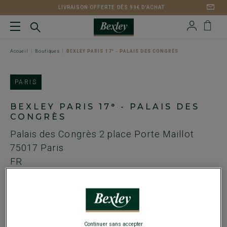
LIVRAISON OFFERTE DÈS 99€ D'ACHAT
Accueil
Boutiques
BEXLEY PARIS 17° - PALAIS DES CONGRÈS
PARIS
BEXLEY PARIS 17° - PALAIS DES
CONGRÈS
Palais des Congrès 2 place Porte Maillot
75017
Paris
FR
Métro Porte Maillot
Tel. :
01 81 70 07 76
Email :
palais@bexley.fr
Continuer sans accepter