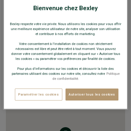
HORAIRES
Bienvenue chez Bexley
Lundi au vendredi
10h00 - 20h00
Samedi
9h30 - 20h00
Bexley respecte votre vie privée. Nous utilisons les cookies pour vous offrir
Dimanche
Fermé
une meilleure expérience utilisateur de notre site, analyser son utilisation
et contribuer à nos efforts de marketing.
Votre consentement à l'installation de cookies non strictement
VOUS Y TROUVEREZ
nécessaires est libre et peut être retiré à tout moment. Vous pouvez
donner votre consentement globalement en cliquant sur « Autoriser tous
Chaussures ville et détente
les cookies » ou paramétrer vos préférences par finalité de cookies.
Costumes
Pour plus d'informations sur les cookies et découvrir la liste des
Chemises, pulls, polos, pantalons
partenaires utilisant des cookies sur notre site, consultez notre
Politique
Ceintures et sous-vêtements
de confidentialité.
Trench, manteau, blousons, doudounes
Maroquinerie, accessoires mode
Paramétrer les cookies
Autoriser tous les cookies