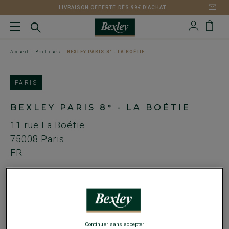
LIVRAISON OFFERTE DÈS 99€ D'ACHAT
Accueil
Boutiques
BEXLEY PARIS 8° - LA BOÉTIE
PARIS
BEXLEY PARIS 8° - LA BOÉTIE
11 rue La Boétie
75008
Paris
FR
Métro Miromesnil ou Saint-Augustin
Tel. :
01 71 39 48 59
Email :
boetie@bexley.fr
Continuer sans accepter