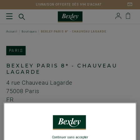
LIVRAISON OFFERTE DÈS 99€ D'ACHAT
Accueil
Boutiques
BEXLEY PARIS 8° - CHAUVEAU LAGARDE
PARIS
BEXLEY PARIS 8° - CHAUVEAU
LAGARDE
4 rue Chauveau Lagarde
75008
Paris
FR
Métro Madeleine
Tel. :
01 44 51 96 03
Continuer sans accepter
Email :
chauveau@bexley.fr