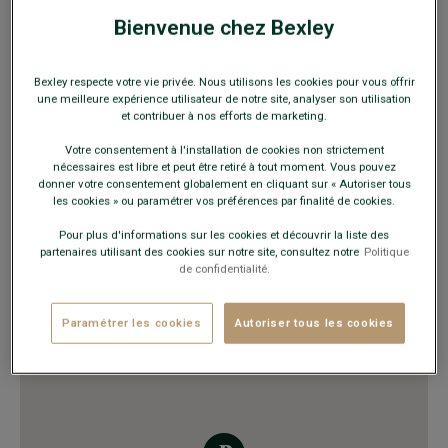
Bienvenue chez Bexley
HORAIRES
Lundi au vendredi
10h00 - 20h00
Bexley respecte votre vie privée. Nous utilisons les cookies pour vous offrir
Samedi
9h30 - 20h00
une meilleure expérience utilisateur de notre site, analyser son utilisation
et contribuer à nos efforts de marketing.
Dimanche
10h30 - 19h30
Votre consentement à l'installation de cookies non strictement
nécessaires est libre et peut être retiré à tout moment. Vous pouvez
VOUS Y TROUVEREZ
donner votre consentement globalement en cliquant sur « Autoriser tous
les cookies » ou paramétrer vos préférences par finalité de cookies.
Chaussures ville et détente
Ceintures et sous-vêtements
Pour plus d'informations sur les cookies et découvrir la liste des
partenaires utilisant des cookies sur notre site, consultez notre
Politique
Maroquinerie, accessoires mode
de confidentialité.
Doudounes
Chemises
Paramétrer les cookies
Autoriser tous les cookies