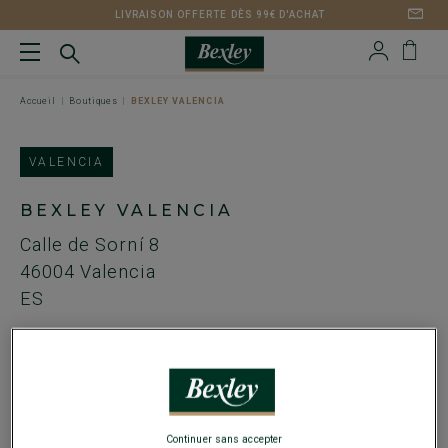
LIVRAISON OFFERTE DÈS 99€ D'ACHAT
Accueil
Boutiques
BEXLEY VALENCIA
VALENCIA
BEXLEY VALENCIA
Calle de Sorní 8
46004
Valencia
ES
Tel. :
+349 63 68 55 24
Email :
valencia@bexley.fr
HORAIRES
Continuer sans accepter