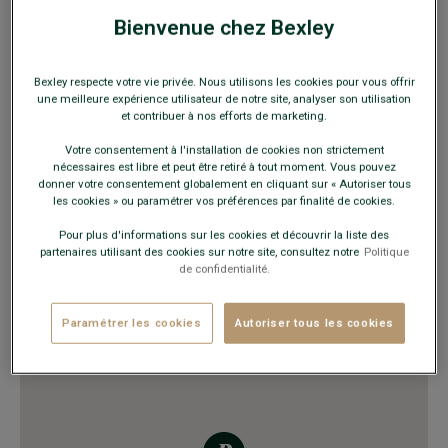
Lundi au Samedi
10h00 - 21h00
Bienvenue chez Bexley
Dimanche
10h00 - 18h00
Bexley respecte votre vie privée. Nous utilisons les cookies pour vous offrir
VOUS Y TROUVEREZ
une meilleure expérience utilisateur de notre site, analyser son utilisation
et contribuer à nos efforts de marketing.
Chaussures ville et détente
Costumes
Votre consentement à l'installation de cookies non strictement
nécessaires est libre et peut être retiré à tout moment. Vous pouvez
Chemises, pulls, polos, pantalons
donner votre consentement globalement en cliquant sur « Autoriser tous
Ceintures et sous-vêtements
les cookies » ou paramétrer vos préférences par finalité de cookies.
Trench, manteau, blousons, doudounes
Maroquinerie, accessoires mode
Pour plus d'informations sur les cookies et découvrir la liste des
partenaires utilisant des cookies sur notre site, consultez notre
Politique
Doudounes
de confidentialité.
Chemises
Pantalons, bermudas
Paramétrer les cookies
Autoriser tous les cookies