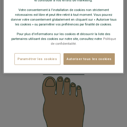
et contribuer à nos efforts de marketing.
Votre consentement à l'installation de cookies non strictement
nécessaires est libre et peut être retiré à tout moment. Vous pouvez
donner votre consentement globalement en cliquant sur « Autoriser tous
les cookies » ou paramétrer vos préférences par finalité de cookies.
Le
pied grec
, qui se caractérise par le 2ème orteil
Pour plus d'informations sur les cookies et découvrir la liste des
plus grand que le gros orteil. Si vous êtes dans ce
partenaires utilisant des cookies sur notre site, consultez notre
Politique
cas, vous pouvez privilégier une paire de
de confidentialité.
chaussure de ville à bout rond ou pointu, selon
vos goûts.
Paramétrer les cookies
Autoriser tous les cookies