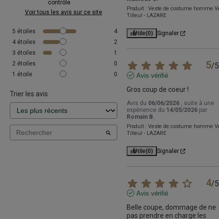
contrôle
Produit :
Veste de costume homme Ve
Voir tous les avis sur ce site
Tilleul - LAZARE
5
étoiles
4
Utile
(0)
Signaler
4
étoiles
2
3
étoiles
1
5
2
étoiles
0
/
5
1
étoile
0
Avis vérifié
Gros coup de coeur !
Trier les avis
Avis du
06/06/2026
, suite à une
expérience du
14/05/2026
par
Romain B.
Produit :
Veste de costume homme Ve
Tilleul - LAZARE
Utile
(0)
Signaler
4
/
5
Avis vérifié
Belle coupe, dommage de ne 
pas prendre en charge les 