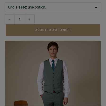
−
+
AJOUTER AU PANIER