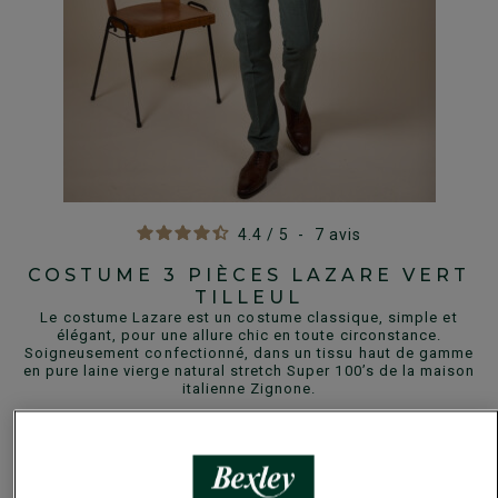
4.4
/
5
-
7
avis
COSTUME 3 PIÈCES LAZARE VERT
TILLEUL
Le costume Lazare est un costume classique, simple et
élégant, pour une allure chic en toute circonstance.
Soigneusement confectionné, dans un tissu haut de gamme
en pure laine vierge natural stretch Super 100’s de la maison
italienne Zignone.