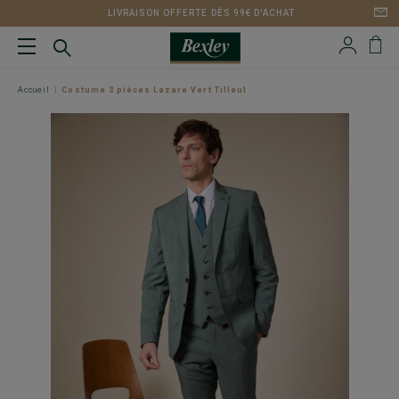
LIVRAISON OFFERTE DÈS 99€ D'ACHAT
Accueil
Costume 3 pièces Lazare Vert Tilleul