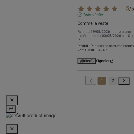
5
/
5
Avis vérifié
Comme la veste
Avis du
19/05/2026
, suite à une
expérience du
03/05/2026
par
Cl
P.
Produit :
Pantalon de costume homm
Vert Tilleul - LAZARE
Utile
(0)
Signaler
1
2