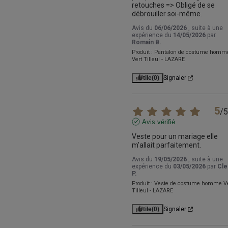
retouches => Obligé de se 
débrouiller soi-même.
Avis du
06/06/2026
, suite à une
expérience du
14/05/2026
par
Romain B.
Produit :
Pantalon de costume homm
Vert Tilleul - LAZARE
Utile
(0)
Signaler
5
/
5
Avis vérifié
Veste pour un mariage elle 
m’allait parfaitement.
Avis du
19/05/2026
, suite à une
expérience du
03/05/2026
par
Cl
P.
Produit :
Veste de costume homme Ve
Tilleul - LAZARE
Utile
(0)
Signaler