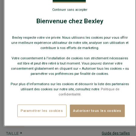
Continuer sans accepter
Bienvenue chez Bexley
Bexley respecte votre vie privée. Nous utilisons les cookies pour vous offrir
une meilleure expérience utilisateur de notre site, analyser son utilisation et
contribuer à nos efforts de marketing.
Votre consentement à l'installation de cookies non strictement nécessaires
est libre et peut être retiré à tout moment. Vous pouvez donner votre
consentement globalement en cliquant sur « Autoriser tous les cookies » ou
VESTE DE COSTUME HOMME VERT TILLEUL - LAZARE
- Coupe
paramétrer vos préférences par finalité de cookies.
Ajustée - 100% Laine Vierge Double Fil
190,00 €
Pour plus d'informations sur les cookies et découvrir la liste des partenaires
160€
utilisant des cookies sur notre site, consultez notre
Politique de
La 2e veste
confidentialité.
COULEURS
Paramétrer les cookies
Autoriser tous les cookies
TAILLE
Guide des tailles