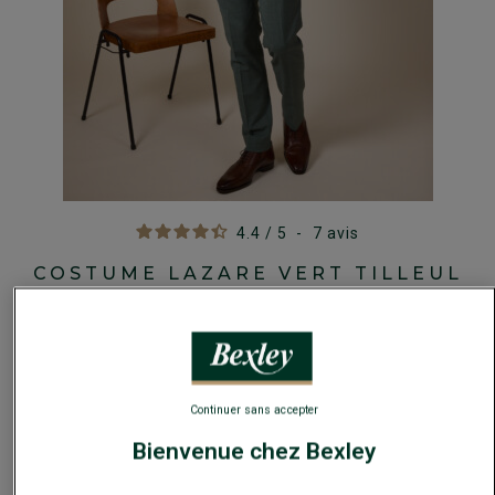
4.4
/
5
-
7
avis
COSTUME LAZARE VERT TILLEUL
Le costume Lazare est un costume classique, simple et
élégant, pour une allure chic en toute circonstance.
Soigneusement confectionné, dans un tissu haut de gamme
en pure laine vierge natural stretch Super 100’s de la maison
italienne Zignone.
Continuer sans accepter
Bienvenue chez Bexley