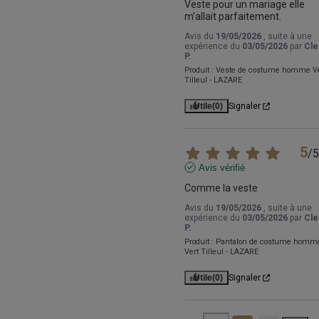
Veste pour un mariage elle 
m’allait parfaitement.
Avis du
19/05/2026
, suite à une
expérience du
03/05/2026
par
Cl
P.
Produit :
Veste de costume homme Ve
Tilleul - LAZARE
Utile
(0)
Signaler
5
/
5
Avis vérifié
Comme la veste
Avis du
19/05/2026
, suite à une
expérience du
03/05/2026
par
Cl
P.
Produit :
Pantalon de costume homm
Vert Tilleul - LAZARE
Utile
(0)
Signaler