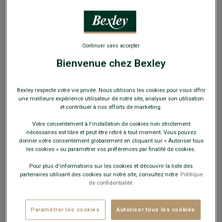
Continuer sans accepter
Bienvenue chez Bexley
Bexley respecte votre vie privée. Nous utilisons les cookies pour vous offrir
une meilleure expérience utilisateur de notre site, analyser son utilisation
COSTUME LAZARE TAUPE CHINÉ
et contribuer à nos efforts de marketing.
Le costume Lazare est un costume classique, simple et
élégant, pour une allure chic en toute circonstance.
Votre consentement à l'installation de cookies non strictement
Soigneusement confectionné dans un tissu haut de gamme
nécessaires est libre et peut être retiré à tout moment. Vous pouvez
en pure laine vierge double fil Super 110’s d’une maison
donner votre consentement globalement en cliquant sur « Autoriser tous
italienne de grande renommée. C’est la plus vieille filature
les cookies » ou paramétrer vos préférences par finalité de cookies.
de laine au monde, produisant les draperies parmi les plus
luxueuses pour homme depuis 15 générations.
Pour plus d'informations sur les cookies et découvrir la liste des
partenaires utilisant des cookies sur notre site, consultez notre
Politique
de confidentialité.
Paramétrer les cookies
Autoriser tous les cookies