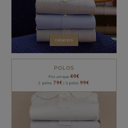
CHEMISES
POLOS
49€
Prix unique
79€
99€
2 polos
| 3 polos