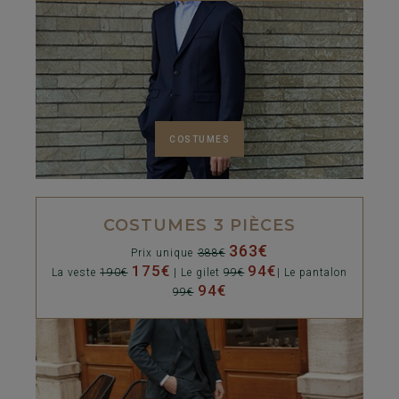
COSTUMES
COSTUMES 3 PIÈCES
363€
Prix unique
388€
175€
94€
La veste
190€
| Le gilet
99€
| Le pantalon
94€
99€