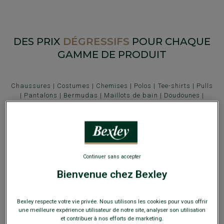
DES PRIX
DÉGRESSIFS
POUR CHAQUE
GAMME DE PRODUIT
Chaussures
|
Costumes
|
Chemises
|
Polos
|
Tee-shirts
|
Pulls
|
Pantalons
|
Bermudas
|
Maillots de bain
|
Doudounes
|
Blousons cuir
|
Vestes cuir
|
Vestes de peintre
|
Vestes
saharienne
|
Manteaux
|
Trenchs
|
Ceintures
|
Chaussettes
|
Écharpes
|
Cravates & Noeuds papillons
Continuer sans accepter
CHAUSSURES DE VILLE
Bienvenue chez Bexley
169€
Prix unique
-30€
sur la 2e paire au choix (ville ou détente)
Bexley respecte votre vie privée. Nous utilisons les cookies pour vous offrir
une meilleure expérience utilisateur de notre site, analyser son utilisation
et contribuer à nos efforts de marketing.