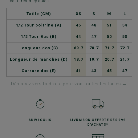
coutures d'épaules.
Taille (CM)
XS
S
M
L
1/2 Tour poitrine (A)
45
48
51
54
1/2 Tour Bas (B)
44
47
50
53
Longueur dos (C)
69.7
70.7
71.7
72.7
7
Longueur de manches (D)
18.7
19.7
20.7
21.7
2
Carrure dos (E)
41
43
45
47
Déplacez vers la droite pour voir toutes les tailles →
SUIVI
COLIS
LIVRAISON OFFERTE
DÈS 99€
D'ACHATS*