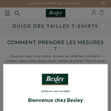
LIVRAISON OFFERTE DÈS 99€ D'ACHAT
GUIDE DES TAILLES T-SHIRTS
COMMENT PRENDRE LES MESURES
?
Équipez-vous d'un mètre, prenez un vêtement similaire
présent dans votre dressing et mettez-le à plat. Pour trouver
votre taille, mesurez-le à l'aide du schéma qui suit et
reportez-vous au tableau correspondant :
T-SHIRT - EDGAR III - ENIAS
TOLÉRANCE : +/- 0.5 - 1CM (VARIABLE SELON LES
Continuer sans accepter
POINTS DE MESURES).
Bienvenue chez Bexley