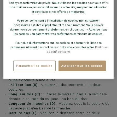
Bexley respecte votre vie privée. Nous utilisons les cookies pour vous offrir
une meilleure expérience utilisateur de notre site, analyser son utilisation
et contribuer à nos efforts de marketing.
Votre consentement à l'installation de cookies non strictement
nécessaires est libre et peut être retiré à tout moment. Vous pouvez
donner votre consentement globalement en cliquant sur « Autoriser tous
les cookies » ou paramétrer vos préférences par finalité de cookies.
Pour plus d'informations sur les cookies et découvrir la liste des
partenaires utilisant des cookies sur notre site, consultez notre
Politique
de confidentialité.
Paramétrer les cookies
Autoriser tous les cookies
1/2 Tour poitrine (A) :
Placez le mètre ruban à l’horizontal,
1 cm en dessous des aisselles et mesurez la distance
d’une extrémité à une autre.
1/2 Tour Bas (B) :
Mesurez la distance entre les deux
coutures.
Longueur dos (C) :
: Placez le mètre ruban à la verticale,
depuis la couture du col jusqu'au bas du dos.
Longueur de manches (D) :
Mesurez depuis la couture de
l'épaule jusqu'en bas de la manche.
Carrure dos (E) :
Mesurez la distance entre les deux