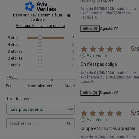
nothing to report
Avis du
04/08/2026
, suite à une
expérience du
05/07/2026
par
Basé sur
3
avis soumis à un
Fabrice F.
contrôle
Voir tous les avis sur ce site
Utile
(0)
Signaler
5
étoiles
3
4
étoiles
0
5
/
5
3
étoiles
0
Avis vérifié
2
étoiles
0
On n'est pas obligé
1
étoile
0
Avis du
01/05/2026
, suite à une
TAILLE
expérience du
17/04/2026
par
Jea
Louis F.
Petit
Normalement
Grand
Utile
(0)
Signaler
Trier les avis
5
/
5
Avis vérifié
Coupe et tissu très agréable
Avis du
18/04/2026
, suite à une