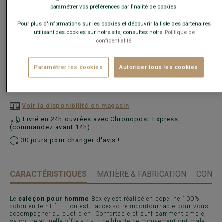
paramétrer vos préférences par finalité de cookies.
Pour plus d'informations sur les cookies et découvrir la liste des partenaires
utilisant des cookies sur notre site, consultez notre
Politique de
confidentialité.
Guide des tailles
Paramétrer les cookies
Autoriser tous les cookies
AJOUTER AU PANIER
−
+
Voir la disponibilité en magasin
Livré en 24h ouvrées avec Chronopost Express
(commandez avant 14h)
30 jours pour changer d'avis !
CARACTÉRISTIQUES
MATIÈRE & FABRICATION
CONSE
Le
caleçon pour homme
Bexley est réalisé en popeline 100%
coton en teint fil. Elon est l'accessoire incontournable pour vous
accompagner au quotidien. Confortable et suffisamment ample,
sa coupe actuelle offre ainsi une liberté de mouvement optimale,