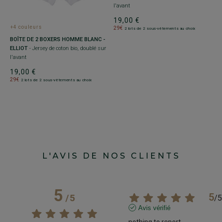
l'avant
do
19,00 €
1
+4 couleurs
29€
2
2 lots de 2 sous-vêtements au choix
BOÎTE DE 2 BOXERS HOMME BLANC -
ELLIOT
- Jersey de coton bio, doublé sur
l'avant
19,00 €
29€
2 lots de 2 sous-vêtements au choix
L'AVIS DE NOS CLIENTS
5
5
/
5
/
5
Avis vérifié