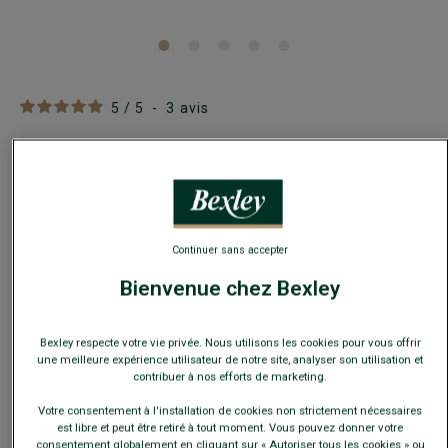
5
/
5
-
3
avis
Boîte de 2 caleçons homme Uni Bleu/ Rayé Bleu
océan et blanc - ELON
Popeline 100% coton - Ceinture elastique
19,00 €
Continuer sans accepter
Bienvenue chez Bexley
29€
2 lots de 2 sous-vêtements au choix
Payez en plusieurs fois dès 199€ d'achat
Bexley respecte votre vie privée. Nous utilisons les cookies pour vous offrir
une meilleure expérience utilisateur de notre site, analyser son utilisation et
contribuer à nos efforts de marketing.
COULEURS DISPONIBLES
Votre consentement à l'installation de cookies non strictement nécessaires
est libre et peut être retiré à tout moment. Vous pouvez donner votre
consentement globalement en cliquant sur « Autoriser tous les cookies » ou