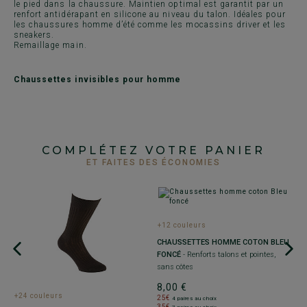
le pied dans la chaussure. Maintien optimal est garantit par un
renfort antidérapant en silicone au niveau du talon. Idéales pour
les chaussures homme d’été comme les mocassins driver et les
sneakers.
Remaillage main.
Chaussettes invisibles pour homme
COMPLÉTEZ VOTRE PANIER
ET FAITES DES ÉCONOMIES
+12 couleurs
+
CHAUSSETTES HOMME COTON BLEU
C
FONCÉ
- Renforts talons et pointes,
D
sans côtes
po
8,00 €
8
+24 couleurs
25€
2
4 paires au choix
35€
3