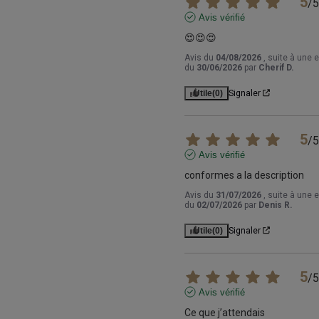
5
/
5
Avis vérifié
😍😍😍
Avis du
04/08/2026
, suite à une 
du
30/06/2026
par
Cherif D.
Utile
(0)
Signaler
5
/
5
Avis vérifié
conformes a la description
Avis du
31/07/2026
, suite à une 
du
02/07/2026
par
Denis R.
Utile
(0)
Signaler
5
/
5
Avis vérifié
Ce que j’attendais