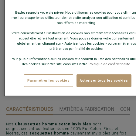
Bexley respecte votre vie privée. Nous utilisons les cookies pour vous offrir u
meilleure expérience utilisateur de notre site, analyser son utilisation et contribu
nos efforts de marketing.
Votre consentement à l'installation de cookies non strictement nécessaires est l
et peut être retiré à tout moment. Vous pouvez donner votre consentement
globalement en cliquant sur « Autoriser tous les cookies » ou paramétrer vos
préférences par finalité de cookies.
AJOUTER AU PANIER
−
+
Pour plus d'informations sur les cookies et découvrir la liste des partenaires util
des cookies sur notre site, consultez notre
Politique de confidentialité.
Voir la disponibilité en magasin
Livré en 24h ouvrées avec Chronopost Express
(commandez avant 14h)
Paramétrer les cookies
Autoriser tous les cookies
30 jours pour changer d'avis !
CARACTÉRISTIQUES
MATIÈRE & FABRICATION
CONSE
Nos
Chaussettes homme coton invisibles
sont
soigneusement confectionnées en 100% Pur Coton. Fines et
légères, ces
socquettes homme
deviennent invisibles une fois