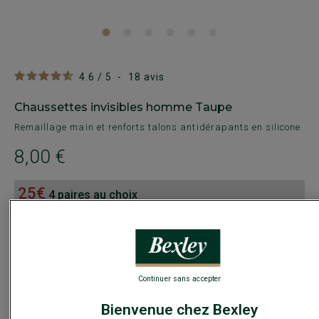
4.6
/
5
-
18
avis
Chaussettes invisibles homme Taupe
Remaillage main et renforts talons antidérapants en silicone
8,00 €
25€
4 paires au choix
35€
7 paires au choix
Payez en plusieurs fois dès 199€ d'achat
COULEURS DISPONIBLES
Continuer sans accepter
Bienvenue chez Bexley