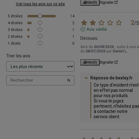
Utile
(0)
Signaler
Voir tous les avis sur ce site
5
étoiles
14
2
/
5
4
étoiles
2
Avis vérifié
3
étoiles
1
2
étoiles
1
Decousu
1
étoile
0
Avis du
06/08/2026
, suite à une 
du
08/07/2026
par
Daniel L.
Trier les avis
Utile
(0)
Signaler
Réponse de
bexley.fr
Ce type d'incident n'est 
en effet pas normal 
pour nos produits.

Si vous le jugez 
pertinent, n'hésitez pas
à contacter notre 
service client.