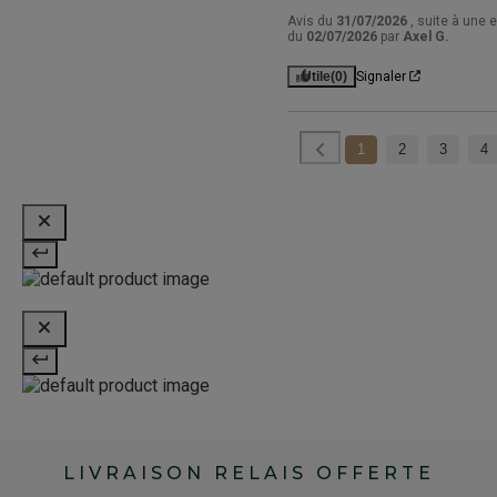
Avis du
31/07/2026
, suite à une 
du
02/07/2026
par
Axel G.
Utile
(0)
Signaler
1
2
3
4
LIVRAISON RELAIS OFFERTE