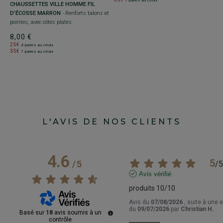
7 paires au choix
CHAUSSETTES VILLE HOMME FIL
D’ÉCOSSE MARRON
- Renforts talons et
s
pointes, avec côtes plates
8,00 €
25€
4 paires au choix
35€
7 paires au choix
L'AVIS DE NOS CLIENTS
4.6
5
/
5
/
5
Avis vérifié
produits 10/10
Avis du
07/08/2026
, suite à une 
du
09/07/2026
par
Christian H.
Basé sur
18
avis soumis à un
contrôle