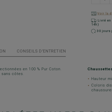
Voir la 
Livré e
14h)
30 jours 
ION
CONSEILS D'ENTRETIEN
ctionnées en 100 % Pur Coton.
Chaussettes
 sans côtes.
Hauteur mi
Coloris di
chaussures