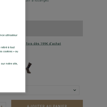
ons et pointes, motif à losanges
 €
res au choix
res au choix
nce utilisateur
ez en plusieurs fois dès 199€ d'achat
retiré à tout
es cookies » ou
DISPONIBLES
sur notre site,
AJOUTER AU PANIER
+