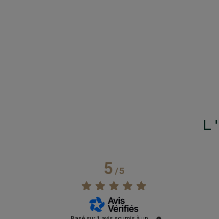
L
5
/
5
Basé sur
1
avis soumis à un