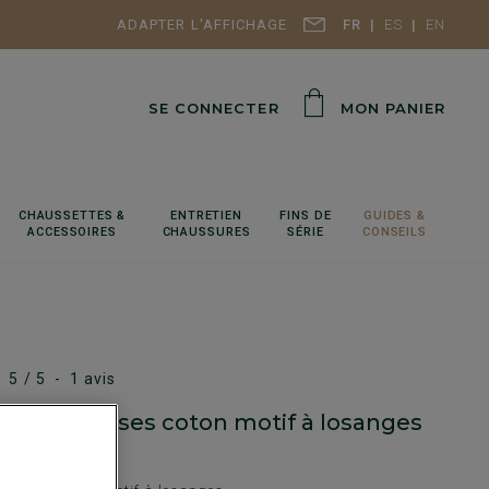
ADAPTER L'AFFICHAGE
FR
ES
EN
SE CONNECTER
MON PANIER
CHAUSSETTES &
ENTRETIEN
FINS DE
GUIDES &
ACCESSOIRES
CHAUSSURES
SÉRIE
CONSEILS
5
/
5
-
1
avis
ttes épaisses coton motif à losanges
et Rouge