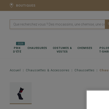
BOUTIQUES
2026
PRIX
CHAUSSURES
COSTUMES &
CHEMISES
POLOS
D'ÉTÉ
VESTES
T-SHI
Accueil
Chaussettes & Accessoires
Chaussettes
Chaus