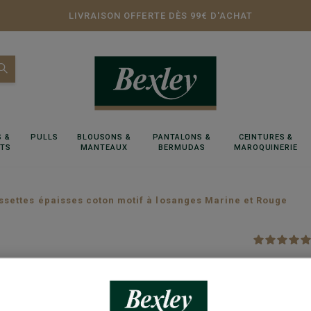
LIVRAISON OFFERTE DÈS 99€ D'ACHAT
 &
PULLS
BLOUSONS &
PANTALONS &
CEINTURES &
RTS
MANTEAUX
BERMUDAS
MAROQUINERIE
settes épaisses coton motif à losanges Marine et Rouge
Chausse
Marine 