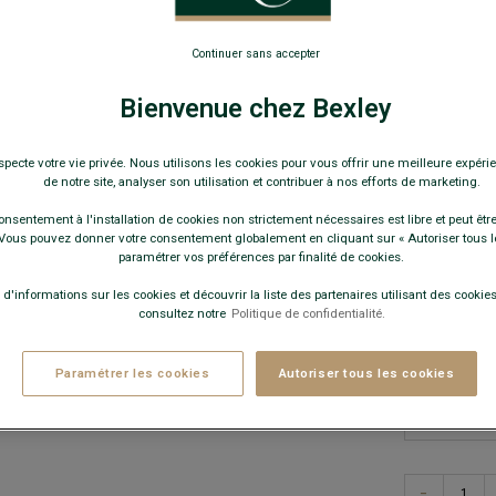
Renforts tal
8,00
Continuer sans accepter
Bienvenue chez Bexley
25€
4 pai
35€
7 pai
specte votre vie privée. Nous utilisons les cookies pour vous offrir une meilleure expérie
de notre site, analyser son utilisation et contribuer à nos efforts de marketing.
Pay
onsentement à l'installation de cookies non strictement nécessaires est libre et peut être 
ous pouvez donner votre consentement globalement en cliquant sur « Autoriser tous l
COULEURS 
paramétrer vos préférences par finalité de cookies.
 d'informations sur les cookies et découvrir la liste des partenaires utilisant des cookies 
consultez notre
Politique de confidentialité.
Paramétrer les cookies
Autoriser tous les cookies
−