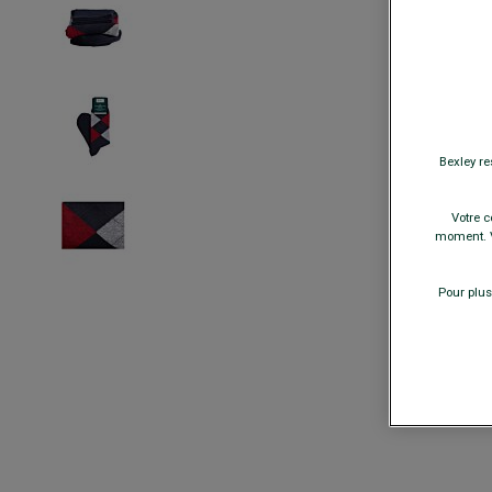
Bexley re
Votre c
moment. V
Pour plus