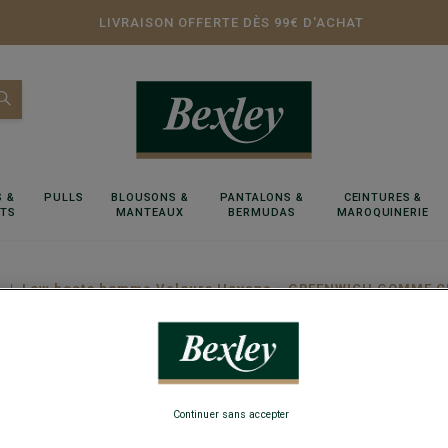
LIVRAISON OFFERTE DÈS 99€ D'ACHAT
 &
PULLS
BLOUSONS &
PANTALONS &
CEINTURES &
RTS
MANTEAUX
BERMUDAS
MAROQUINERIE
s
Low boots homme Velours Havane - GREENWICH GOMME CI
Low boo
GREENW
Continuer sans accepter