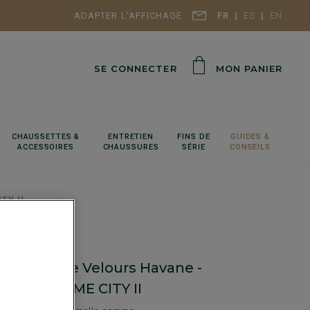
ADAPTER L'AFFICHAGE
FR
ES
EN
SE CONNECTER
MON PANIER
CHAUSSETTES &
ENTRETIEN
FINS DE
GUIDES &
ACCESSOIRES
CHAUSSURES
SÉRIE
CONSEILS
TY II
ts homme Velours Havane -
ICH GOMME CITY II