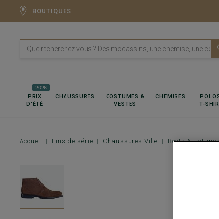
BOUTIQUES
2026
PRIX
CHAUSSURES
COSTUMES &
CHEMISES
POLOS
D'ÉTÉ
VESTES
T-SHI
Accueil
Fins de série
Chaussures Ville
Boots & Bottine