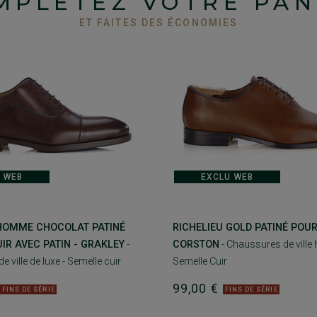
MPLÉTEZ VOTRE PAN
ET FAITES DES ÉCONOMIES
 WEB
EXCLU WEB
 HOMME CHOCOLAT PATINÉ
RICHELIEU GOLD PATINÉ POU
IR AVEC PATIN - GRAKLEY
-
CORSTON
- Chaussures de ville
 ville de luxe - Semelle cuir
Semelle Cuir
€
99,00 €
FINS DE SÉRIE
FINS DE SÉRIE