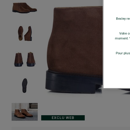
Bexley re
Votre c
moment. V
Pour plus
EXCLU WEB