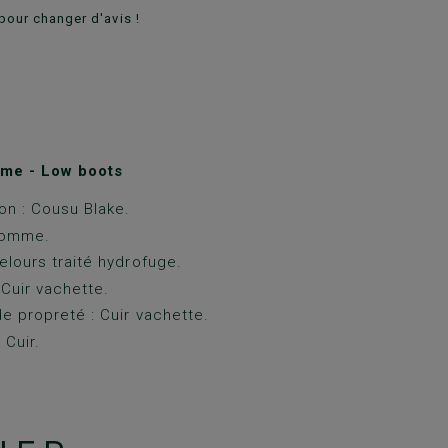
pour changer d'avis !
me - Low boots
on : Cousu Blake.
Gomme.
elours traité hydrofuge.
 Cuir vachette.
e propreté : Cuir vachette.
 Cuir.