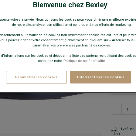
Bottine hom
Bienvenue chez Bexley
99,0
specte votre vie privée. Nous utilisons les cookies pour vous offrir une meilleure expérie
de notre site, analyser son utilisation et contribuer à nos efforts de marketing.
Pay
onsentement à l'installation de cookies non strictement nécessaires est libre et peut être 
ous pouvez donner votre consentement globalement en cliquant sur « Autoriser tous l
COULEURS 
paramétrer vos préférences par finalité de cookies.
 d'informations sur les cookies et découvrir la liste des partenaires utilisant des cookies 
consultez notre
Politique de confidentialité.
Paramétrer les cookies
Autoriser tous les cookies
−
Livré e
14h)