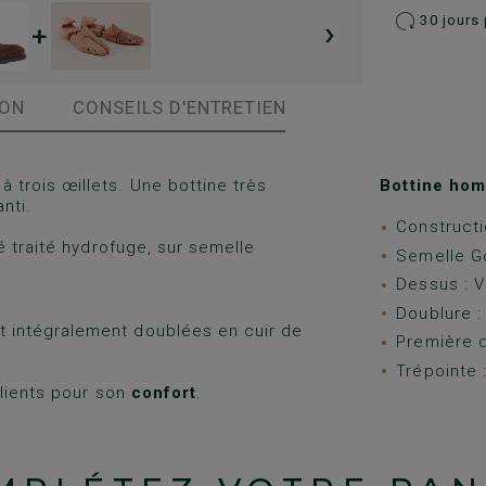
›
30 jours 
+
ION
CONSEILS D'ENTRETIEN
à trois œillets. Une bottine très
Bottine hom
nti.
Constructi
 traité hydrofuge, sur semelle
Semelle 
Dessus : V
Doublure :
 intégralement doublées en cuir de
Première d
Trépointe :
clients pour son
confort
.