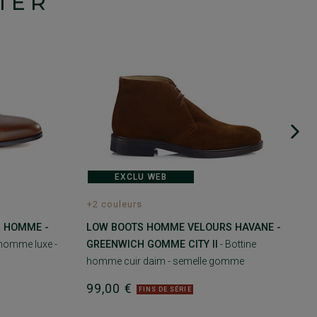
IER
EXCLU WEB
+2 couleurs
R HOMME -
LOW BOOTS HOMME VELOURS HAVANE -
 homme luxe -
GREENWICH GOMME CITY II
- Bottine
homme cuir daim - semelle gomme
99,00 €
FINS DE SÉRIE