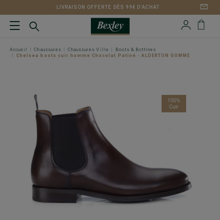
LIVRAISON OFFERTE DÈS 99€ D'ACHAT
Accueil
Chaussures
Chaussures Ville
Boots & Bottines
Chelsea boots cuir homme Chocolat Patiné - ALDERTON GOMME