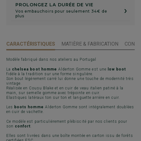
PROLONGEZ LA DURÉE DE VIE
›
Vos embauchoirs pour seulement 34€ de
plus
CARACTÉRISTIQUES
MATIÈRE & FABRICATION
CONSE
Modèle fabriqué dans nos ateliers au Portugal
La
chelsea boot homme
Alderton Gomme est une
low boot
fidèle à la tradition sur une forme singulière.
Son bout légèrement carré lui donne une touche de modernité très
vintage.
Réalisée en Cousu Blake et en cuir de veau italien patiné à la
main, sur semelle gomme avec trépointe en cuir.
Elastiques latéraux ton sur ton et languette arrière en cuir.
Les
boots homme
Alderton Gomme sont intégralement doublées
en cuir de vachette.
Ce modèle est particulièrement plébiscité par nos clients pour
son
confort
.
Elles sont livrées dans une boîte montée en carton issu de forêts
certifiées FSC.