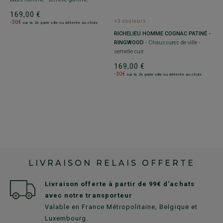
169,00 €
1
+3 couleurs
-30€
-
sur la 2e paire ville ou détente au choix
U
RICHELIEU HOMME COGNAC PATINÉ -
RINGWOOD
- Chaussures de ville -
c
semelle cuir
169,00 €
-30€
sur la 2e paire ville ou détente au choix
LIVRAISON RELAIS OFFERTE
Livraison offerte à partir de 99€ d'achats
avec notre transporteur
Valable en France Métropolitaine, Belgique et
Luxembourg.