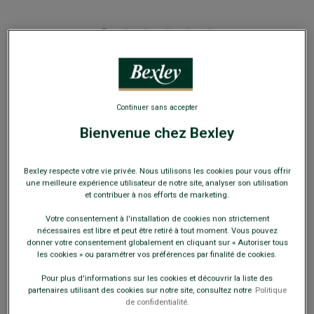
Chelsea boots cuir homme Chocolat Patiné -
Continuer sans accepter
ALDERTON GOMME
Bienvenue chez Bexley
Bottines Low boots homme - semelle gomme
169,00 €
Bexley respecte votre vie privée. Nous utilisons les cookies pour vous offrir
une meilleure expérience utilisateur de notre site, analyser son utilisation
et contribuer à nos efforts de marketing.
-30€
sur la 2e paire ville ou détente au choix
Votre consentement à l'installation de cookies non strictement
nécessaires est libre et peut être retiré à tout moment. Vous pouvez
Payez en plusieurs fois dès 199€ d'achat
donner votre consentement globalement en cliquant sur « Autoriser tous
les cookies » ou paramétrer vos préférences par finalité de cookies.
COULEURS DISPONIBLES
Pour plus d'informations sur les cookies et découvrir la liste des
partenaires utilisant des cookies sur notre site, consultez notre
Politique
de confidentialité.