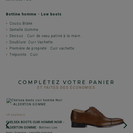
Bottine homme - Low boots
Cousu Blake.
Semelle Gomme.
Dessus : Cuir de veau patiné à la main.
Doublure: Cuir Vachette.
Première de propreté : Cuir vachette.
Trépointe : Cuir
COMPLÉTEZ VOTRE PANIER
ET FAITES DES ÉCONOMIES
+4 couleurs
+
CHELSEA BOOTS CUIR HOMME NOIR -
B
ALDERTON GOMME
- Bottines Low
K
boots homme - semelle gomme
d