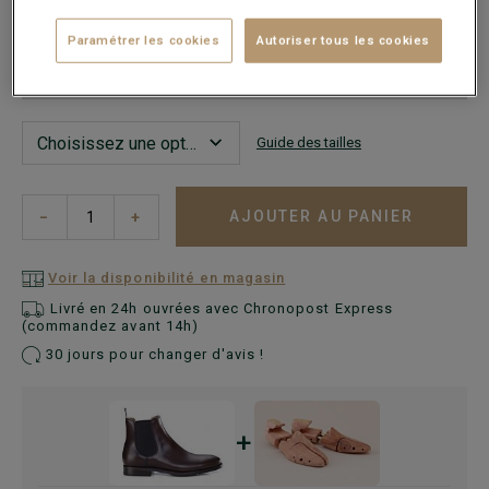
Paramétrer les cookies
Autoriser tous les cookies
Ce modèle chausse grand, choisir la pointure en-dessous
de votre pointure habituelle.
Guide des tailles
AJOUTER AU PANIER
−
+
Voir la disponibilité en magasin
Livré en 24h ouvrées avec Chronopost Express
(commandez avant 14h)
30 jours pour changer d'avis !
+