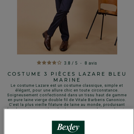
3.8
/
5
-
8
avis
COSTUME 3 PIÈCES LAZARE BLEU
MARINE
Le costume Lazare est un costume classique, simple et
élégant, pour une allure chic en toute circonstance.
Soigneusement confectionné dans un tissu haut de gamme
en pure laine vierge double fil de Vitale Barberis Canonico.
C’est la plus vieille filature de laine au monde, produisant
les draperies parmi les plus luxueuses pour homme depuis
15 générations.