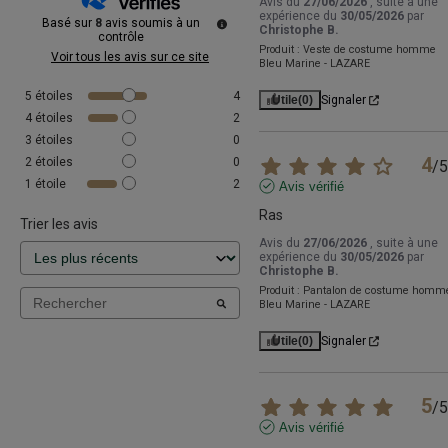
Avis du
27/06/2026
, suite à une
expérience du
30/05/2026
par
Basé sur
8
avis soumis à un
Christophe B.
contrôle
Produit :
Veste de costume homme
Voir tous les avis sur ce site
Bleu Marine - LAZARE
5
étoiles
4
Utile
(0)
Signaler
4
étoiles
2
3
étoiles
0
4
2
étoiles
0
/
5
1
étoile
2
Avis vérifié
Ras
Trier les avis
Avis du
27/06/2026
, suite à une
expérience du
30/05/2026
par
Christophe B.
Produit :
Pantalon de costume homm
Bleu Marine - LAZARE
Utile
(0)
Signaler
5
/
5
Avis vérifié