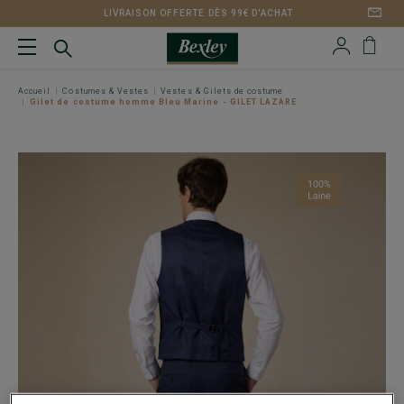
LIVRAISON OFFERTE DÈS 99€ D'ACHAT
Accueil
Costumes & Vestes
Vestes & Gilets de costume
Gilet de costume homme Bleu Marine - GILET LAZARE