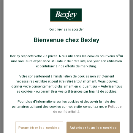
Continuer sans accepter
Bienvenue chez Bexley
Gilet de costume homme Bleu Marine - GILET
LAZARE
Bexley respecte votre vie privée. Nous utilisons les cookies pour vous offrir
Coupe Ajustée - 100% Laine Vierge
une meilleure expérience utilisateur de notre site, analyser son utilisation
et contribuer à nos efforts de marketing.
99,00 €
Votre consentement à l'installation de cookies non strictement
nécessaires est libre et peut être retiré à tout moment. Vous pouvez
89€
le 2e gilet au choix
donner votre consentement globalement en cliquant sur « Autoriser tous
les cookies » ou paramétrer vos préférences par finalité de cookies.
Payez en plusieurs fois dès 199€ d'achat
Pour plus d'informations sur les cookies et découvrir la liste des
partenaires utilisant des cookies sur notre site, consultez notre
Politique
de confidentialité.
COULEURS DISPONIBLES
Paramétrer les cookies
Autoriser tous les cookies