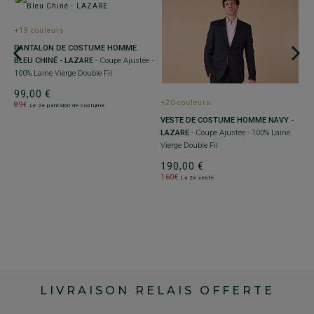
+19 couleurs
PANTALON DE COSTUME HOMME
BLEU CHINÉ - LAZARE
- Coupe Ajustée -
100% Laine Vierge Double Fil
99,00 €
+20 couleurs
+
89€
Le 2e pantalon de costume
VESTE DE COSTUME HOMME NAVY -
G
LAZARE
- Coupe Ajustée - 100% Laine
%
C
Vierge Double Fil
La
190,00 €
9
160€
8
La 2e veste
LIVRAISON RELAIS OFFERTE