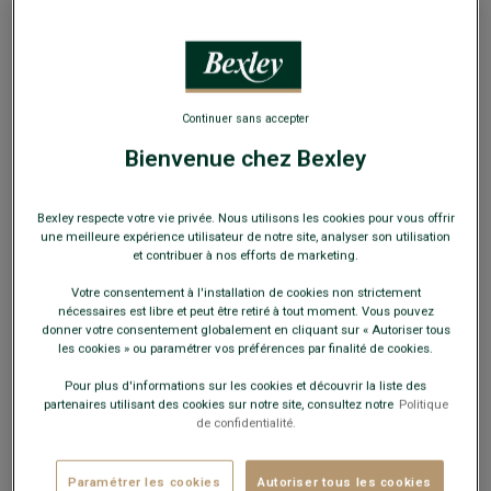
Continuer sans accepter
Bienvenue chez Bexley
Bexley respecte votre vie privée. Nous utilisons les cookies pour vous offrir
COSTUME LAURIAN CHEVRON
une meilleure expérience utilisateur de notre site, analyser son utilisation
MARRON
et contribuer à nos efforts de marketing.
Laurian est un costume classique, simple et élégant, pour
une allure chic en toute circonstance. Il est soigneusement
Votre consentement à l'installation de cookies non strictement
confectionné dans un tweed haut de gamme en pure laine
nécessaires est libre et peut être retiré à tout moment. Vous pouvez
vierge d’une maison portugaise. Idéal pour les mois froids,
donner votre consentement globalement en cliquant sur « Autoriser tous
ce tissu de poids moyen en pure laine vierge est
les cookies » ou paramétrer vos préférences par finalité de cookies.
particulièrement chaud et confortable, parfait pour être
porté de l’automne jusqu’au printemps.
Pour plus d'informations sur les cookies et découvrir la liste des
partenaires utilisant des cookies sur notre site, consultez notre
Politique
de confidentialité.
Paramétrer les cookies
Autoriser tous les cookies