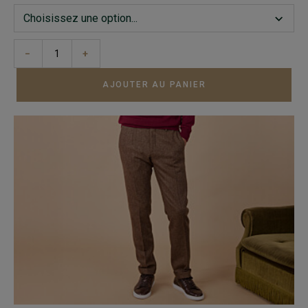
−
+
AJOUTER AU PANIER