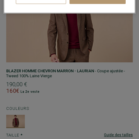
BLAZER HOMME CHEVRON MARRON - LAURIAN
- Coupe ajustée -
Tweed 100% Laine Vierge
190,00 €
160€
La 2e veste
COULEURS
TAILLE
Guide des tailles