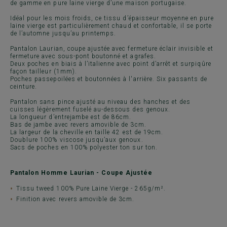
de gamme en pure laine vierge d’une maison portugaise.
Idéal pour les mois froids, ce tissu d’épaisseur moyenne en pure
laine vierge est particulièrement chaud et confortable, il se porte
de l’automne jusqu’au printemps.
Pantalon Laurian, coupe ajustée avec fermeture éclair invisible et
fermeture avec sous-pont boutonné et agrafes.
Deux poches en biais à l’italienne avec point d’arrêt et surpiqûre
façon tailleur (1mm).
Poches passepoilées et boutonnées à l'arrière. Six passants de
ceinture.
Pantalon sans pince ajusté au niveau des hanches et des
cuisses légèrement fuselé au-dessous des genoux.
La longueur d’entrejambe est de 86cm.
Bas de jambe avec revers amovible de 3cm.
La largeur de la cheville en taille 42 est de 19cm.
Doublure 100% viscose jusqu’aux genoux.
Sacs de poches en 100% polyester ton sur ton.
Pantalon Homme Laurian - Coupe Ajustée
Tissu tweed 100% Pure Laine Vierge - 265g/m².
Finition avec revers amovible de 3cm.