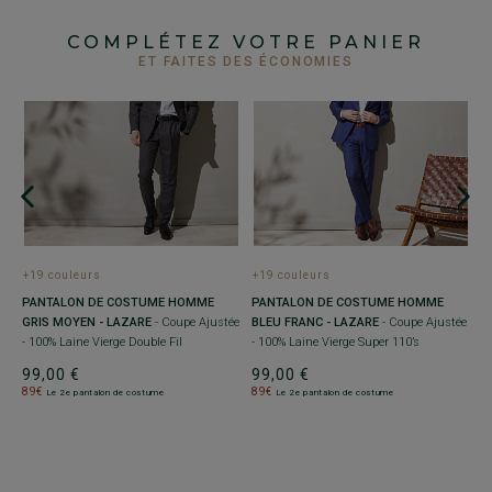
COMPLÉTEZ VOTRE PANIER
ET FAITES DES ÉCONOMIES
+
P
B
- 
9
+19 couleurs
+19 couleurs
8
PANTALON DE COSTUME HOMME
PANTALON DE COSTUME HOMME
GRIS MOYEN - LAZARE
- Coupe Ajustée
BLEU FRANC - LAZARE
- Coupe Ajustée
- 100% Laine Vierge Double Fil
- 100% Laine Vierge Super 110’s
99,00 €
99,00 €
89€
89€
Le 2e pantalon de costume
Le 2e pantalon de costume