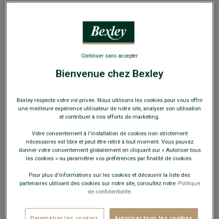
EXCLU WEB
Continuer sans accepter
Bienvenue chez Bexley
Pantalon habillé homme Chevron Marron -
LAURIAN
Coupe Ajustée - 100% Laine Vierge
Bexley respecte votre vie privée. Nous utilisons les cookies pour vous offrir
une meilleure expérience utilisateur de notre site, analyser son utilisation
99,00 €
et contribuer à nos efforts de marketing.
Votre consentement à l'installation de cookies non strictement
89€
nécessaires est libre et peut être retiré à tout moment. Vous pouvez
Le 2e pantalon de costume
donner votre consentement globalement en cliquant sur « Autoriser tous
les cookies » ou paramétrer vos préférences par finalité de cookies.
Payez en plusieurs fois dès 199€ d'achat
Pour plus d'informations sur les cookies et découvrir la liste des
partenaires utilisant des cookies sur notre site, consultez notre
Politique
COULEURS DISPONIBLES
de confidentialité.
Paramétrer les cookies
Autoriser tous les cookies