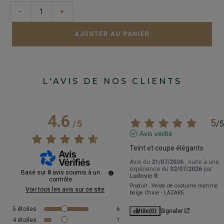
−
+
AJOUTER AU PANIER
L'AVIS DE NOS CLIENTS
4.6
5
/
5
/
5
Avis vérifié
Teint et coupe élégants
Avis du
31/07/2026
, suite à une
expérience du
02/07/2026
par
Basé sur
8
avis soumis à un
Ludovic R.
contrôle
Produit :
Veste de costume homme
Voir tous les avis sur ce site
beige Chiné - LAZARE
5
étoiles
6
Utile
(0)
Signaler
4
étoiles
1