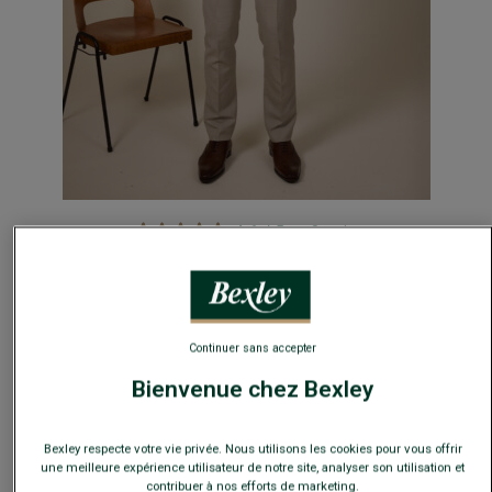
4.6
/
5
-
8
avis
COSTUME LAZARE BEIGE CHINÉ
Le costume Lazare est un costume classique, simple et
élégant, pour une allure chic en toute circonstance.
Soigneusement confectionné dans un tissu haut de gamme
en pure laine vierge double fil d’une maison italienne de
Continuer sans accepter
grande renommée. C’est la plus vieille filature de laine au
monde, produisant les draperies parmi les plus luxueuses
Bienvenue chez Bexley
pour homme depuis 15 générations.
Bexley respecte votre vie privée. Nous utilisons les cookies pour vous offrir
une meilleure expérience utilisateur de notre site, analyser son utilisation et
contribuer à nos efforts de marketing.