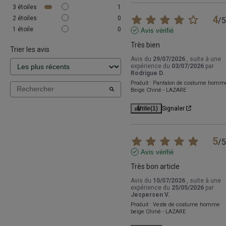
3
étoiles
1
4
2
étoiles
0
/
5
1
étoile
0
Avis vérifié
Très bien
Trier les avis
Avis du
29/07/2026
, suite à une
expérience du
03/07/2026
par
Rodrigue D.
Produit :
Pantalon de costume homm
Beige Chiné - LAZARE
Utile
(1)
Signaler
5
/
5
Avis vérifié
Très bon article
Avis du
10/07/2026
, suite à une
expérience du
25/05/2026
par
Jespersen V.
Produit :
Veste de costume homme
beige Chiné - LAZARE