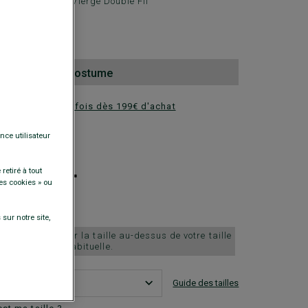
e - 100% Laine Vierge Double Fil
0 €
e pantalon de costume
ez en plusieurs fois dès 199€ d'achat
DISPONIBLES
nce utilisateur
+
retiré à tout
es cookies » ou
sur notre site,
ille petit, choisir la taille au-dessus de votre taille
habituelle.
Guide des tailles