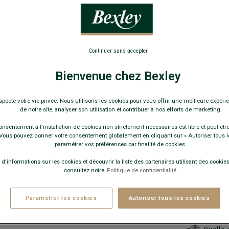
Coupe Ajusté
99,0
89€
Continuer sans accepter
Le 2
Bienvenue chez Bexley
Pay
COULEURS 
specte votre vie privée. Nous utilisons les cookies pour vous offrir une meilleure expérie
de notre site, analyser son utilisation et contribuer à nos efforts de marketing.
onsentement à l'installation de cookies non strictement nécessaires est libre et peut être 
ous pouvez donner votre consentement globalement en cliquant sur « Autoriser tous l
paramétrer vos préférences par finalité de cookies.
 d'informations sur les cookies et découvrir la liste des partenaires utilisant des cookies 
consultez notre
Politique de confidentialité.
Ce modèle ta
Paramétrer les cookies
Autoriser tous les cookies