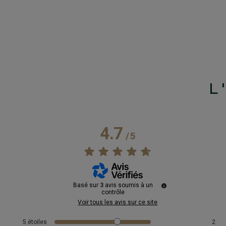
L
4.7
/
5
Basé sur
3
avis soumis à un
contrôle
Voir tous les avis sur ce site
5
étoiles
2