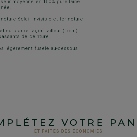
isseur moyenne en 100% pure laine
nnée.
meture éclair invisible et fermeture
 et surpiqûre façon tailleur (1mm).
passants de ceinture.
ses légèrement fuselé au-dessous
MPLÉTEZ VOTRE PAN
ET FAITES DES ÉCONOMIES