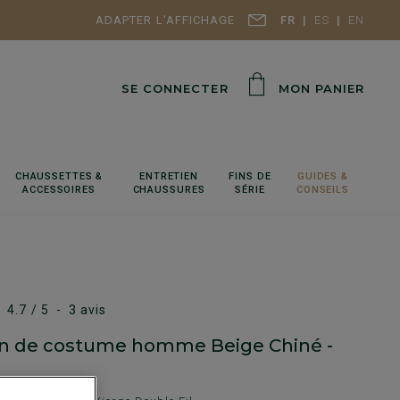
ADAPTER L'AFFICHAGE
FR
ES
EN
SE CONNECTER
MON PANIER
CHAUSSETTES &
ENTRETIEN
FINS DE
GUIDES &
ACCESSOIRES
CHAUSSURES
SÉRIE
CONSEILS
4.7
/
5
-
3
avis
n de costume homme Beige Chiné -
E