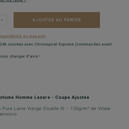
est ma taille ?
AJOUTER AU PANIER
+
disponibilité en magasin
n 24h ouvrées avec Chronopost Express (commandez avant
pour changer d'avis !
ostume Homme Lazare - Coupe Ajustée
 Pure Laine Vierge Double fil – 155g/m² de Vitale
Canonico