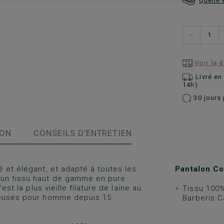
Quelle 
−
Voir la 
Livré e
14h)
30 jours 
ION
CONSEILS D'ENTRETIEN
é et élégant, et adapté à toutes les
Pantalon C
 un tissu haut de gamme en pure
st la plus vieille filature de laine au
Tissu 100%
xueuses pour homme depuis 15
Barberis 