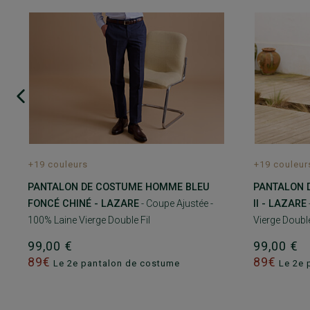
+19 couleurs
+19 couleur
PANTALON DE COSTUME HOMME BLEU
PANTALON 
FONCÉ CHINÉ - LAZARE
- Coupe Ajustée -
II - LAZARE
100% Laine Vierge Double Fil
Vierge Double
99,00 €
99,00 €
89€
89€
Le 2e pantalon de costume
Le 2e 