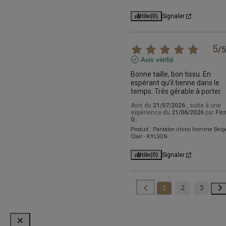
Utile
(0)
Signaler
5
/
5
Avis vérifié
Bonne taille, bon tissu. En 
espérant qu'il tienne dans le 
temps. Très gérable à porter.
Avis du
21/07/2026
, suite à une
expérience du
21/06/2026
par
Fir
G.
Produit :
Pantalon chino homme Beig
Clair - KYLSON
Utile
(0)
Signaler
1
2
3