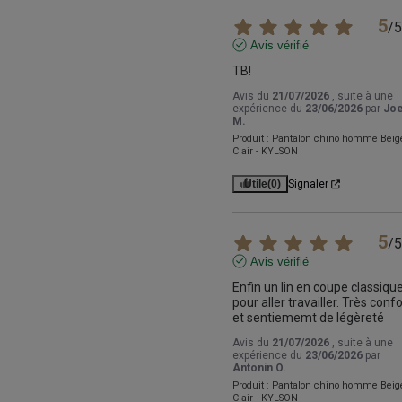
5
/
5
Avis vérifié
TB!
Avis du
21/07/2026
, suite à une
expérience du
23/06/2026
par
Joe
M.
Produit :
Pantalon chino homme Beig
Clair - KYLSON
Utile
(0)
Signaler
5
/
5
Avis vérifié
Enfin un lin en coupe classique
pour aller travailler. Très confor
et sentiememt de légèreté
Avis du
21/07/2026
, suite à une
expérience du
23/06/2026
par
Antonin O.
Produit :
Pantalon chino homme Beig
Clair - KYLSON