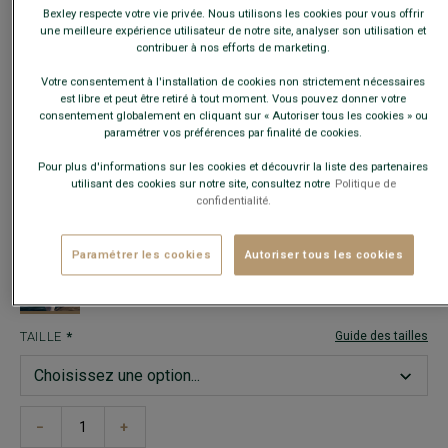
Bexley respecte votre vie privée. Nous utilisons les cookies pour vous offrir
une meilleure expérience utilisateur de notre site, analyser son utilisation et
contribuer à nos efforts de marketing.
Votre consentement à l'installation de cookies non strictement nécessaires
est libre et peut être retiré à tout moment. Vous pouvez donner votre
consentement globalement en cliquant sur « Autoriser tous les cookies » ou
paramétrer vos préférences par finalité de cookies.
Pour plus d'informations sur les cookies et découvrir la liste des partenaires
BLAZER LIN HOMME BEIGE CLAIR - LUBIN
- Serge 100% lin Européen
utilisant des cookies sur notre site, consultez notre
Politique de
finition lavée - Coupe ajustée
confidentialité.
89,00 €
FINS DE SÉRIE
COULEURS
Paramétrer les cookies
Autoriser tous les cookies
TAILLE
Guide des tailles
−
+