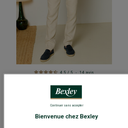
4.5
/
5
-
14
avis
COSTUME EN LIN
Continuer sans accepter
Bienvenue chez Bexley