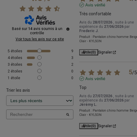
Avis vérifié
Très confortable
Avis du
28/07/2026
, suite à une
expérience du
27/06/2026
par
Basé sur
14
avis soumis à un
Frederic J.
contrôle
Produit :
Pantalon chino homme Beig
Voir tous les avis sur ce site
Clair - KYLSON
5
étoiles
9
Utile
(0)
Signaler
4
étoiles
3
3
étoiles
2
5
2
étoiles
0
/
5
1
étoile
0
Avis vérifié
Top
Trier les avis
Avis du
27/07/2026
, suite à une
expérience du
27/06/2026
par
Jérémy L.
Produit :
Pantalon chino homme Beig
Clair - KYLSON
Utile
(0)
Signaler