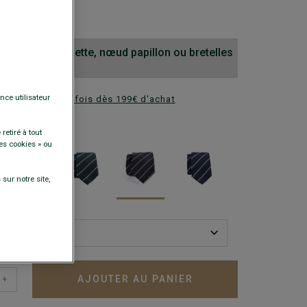
0 €
 cravate, pochette, nœud papillon ou bretelles
nce utilisateur
ez en plusieurs fois dès 199€ d'achat
DISPONIBLES
retiré à tout
es cookies » ou
sur notre site,
AJOUTER AU PANIER
+