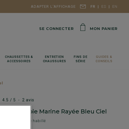
ADAPTER L'AFFICHAGE
FR
ES
EN
SE CONNECTER
MON PANIER
CHAUSSETTES &
ENTRETIEN
FINS DE
GUIDES &
ACCESSOIRES
CHAUSSURES
SÉRIE
CONSEILS
el
4.5
/
5
-
2
avis
 homme soie Marine Rayée Bleu Ciel
Motif rayé - Style habillé