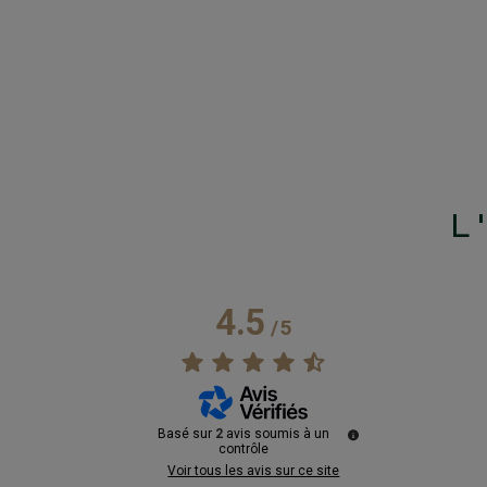
L
4.5
/
5
Basé sur
2
avis soumis à un
contrôle
Voir tous les avis sur ce site