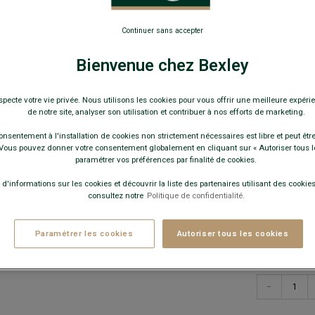
34,0
Continuer sans accepter
19€
La 2e
Bienvenue chez Bexley
au choix
specte votre vie privée. Nous utilisons les cookies pour vous offrir une meilleure expérie
Pay
de notre site, analyser son utilisation et contribuer à nos efforts de marketing.
COULEURS 
onsentement à l'installation de cookies non strictement nécessaires est libre et peut être 
ous pouvez donner votre consentement globalement en cliquant sur « Autoriser tous l
paramétrer vos préférences par finalité de cookies.
 d'informations sur les cookies et découvrir la liste des partenaires utilisant des cookies 
consultez notre
Politique de confidentialité.
Paramétrer les cookies
Autoriser tous les cookies
−