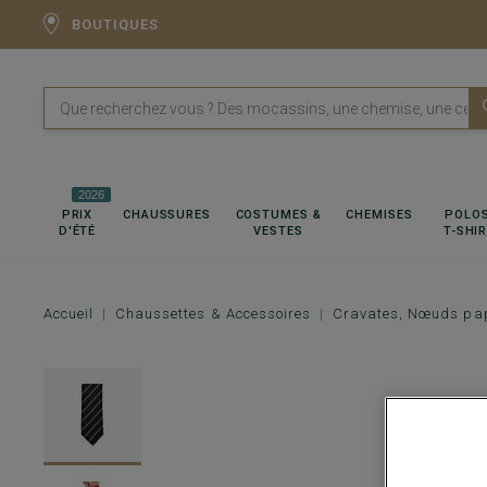
BOUTIQUES
2026
PRIX
CHAUSSURES
COSTUMES &
CHEMISES
POLOS
D'ÉTÉ
VESTES
T-SHI
Accueil
Chaussettes & Accessoires
Cravates, Nœuds pap