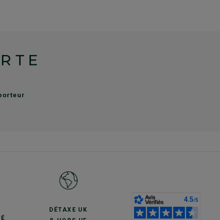
ERTE
sporteur
S
DÉTAXE UK
TÉ