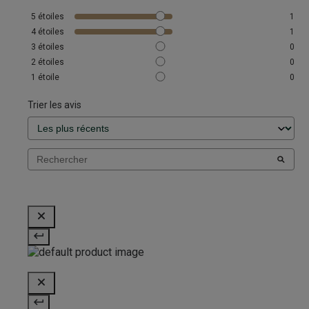
5
étoiles
1
4
étoiles
1
3
étoiles
0
2
étoiles
0
1
étoile
0
Trier les avis