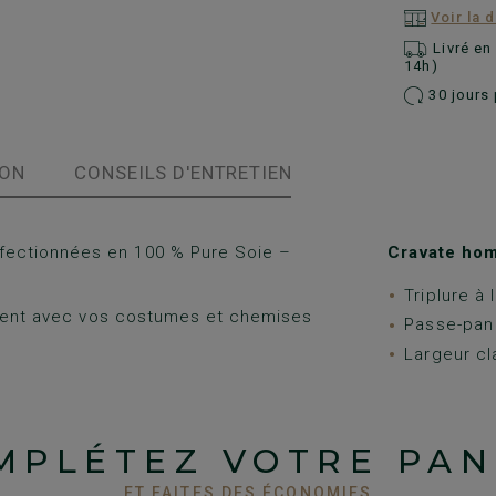
Voir la 
Livré e
14h)
30 jours 
ION
CONSEILS D'ENTRETIEN
ectionnées en 100 % Pure Soie –
Cravate ho
Triplure à 
lement avec vos costumes et chemises
Passe-pan e
Largeur cl
MPLÉTEZ VOTRE PAN
ET FAITES DES ÉCONOMIES