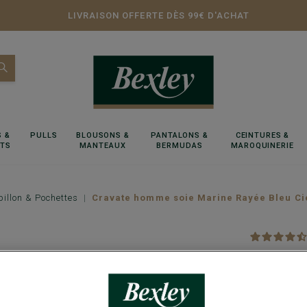
LIVRAISON OFFERTE DÈS 99€ D'ACHAT
 &
PULLS
BLOUSONS &
PANTALONS &
CEINTURES &
RTS
MANTEAUX
BERMUDAS
MAROQUINERIE
illon & Pochettes
Cravate homme soie Marine Rayée Bleu Ci
Cravate
100% Soie - 