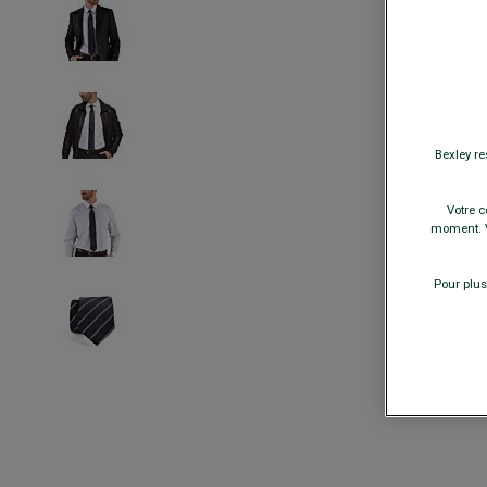
Bexley re
Votre c
moment. V
Pour plus