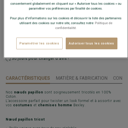
consentement globalement en cliquant sur « Autoriser tous les cookies » ou
paramétrer vos préférences par finalité de cookies.
Pour plus d'informations sur les cookies et découvrir la liste des partenaires
AJOUTER AU PANIER
−
+
utilisant des cookies sur notre site, consultez notre
Politique de
confidentialité.
Voir la disponibilité en magasin
Paramétrer les cookies
Autoriser tous les cookies
Livré en 24h ouvrées avec Chronopost Express
(commandez avant 14h)
30 jours pour changer d'avis !
CARACTÉRISTIQUES
MATIÈRE & FABRICATION
CONSE
Nos
nœuds papillon
sont soigneusement tricotés en 100%
Coton.
L’accessoire parfait pour twister un look formel et à assortir avec
vos
costumes
et
chemises homme
Bexley.
Nœud papillon tricot