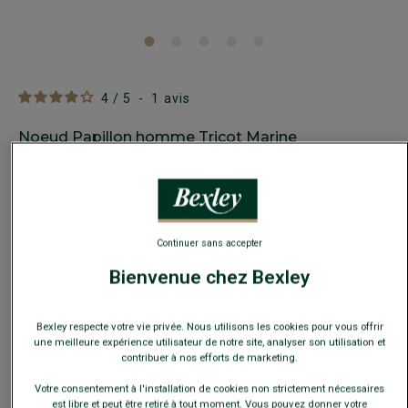
4
/
5
-
1
avis
Noeud Papillon homme Tricot Marine
100% Coton - Unie - Costume mariage et cérémonie
19,00 €
FINS DE SÉRIE
Payez en plusieurs fois dès 199€ d'achat
Continuer sans accepter
Bienvenue chez Bexley
COULEURS DISPONIBLES
Bexley respecte votre vie privée. Nous utilisons les cookies pour vous offrir
une meilleure expérience utilisateur de notre site, analyser son utilisation et
contribuer à nos efforts de marketing.
Votre consentement à l'installation de cookies non strictement nécessaires
est libre et peut être retiré à tout moment. Vous pouvez donner votre