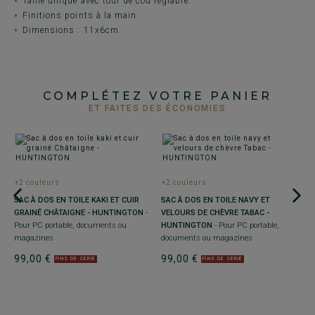
Taille unique avec tour de cou réglable.
Finitions points à la main.
Dimensions : 11x6cm.
COMPLÉTEZ VOTRE PANIER
ET FAITES DES ÉCONOMIES
+2 couleurs
+2 couleurs
SAC À DOS EN TOILE KAKI ET CUIR
SAC À DOS EN TOILE NAVY ET
GRAINÉ CHÂTAIGNE - HUNTINGTON
-
VELOURS DE CHÈVRE TABAC -
Pour PC portable, documents ou
HUNTINGTON
- Pour PC portable,
magazines
documents ou magazines
+
99,00 €
99,00 €
FINS DE SÉRIE
FINS DE SÉRIE
S
B
p
2