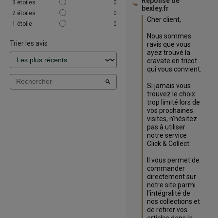
Réponse de
3
étoiles
0
bexley.fr
2
étoiles
0
Cher client,

1
étoile
0
Nous sommes 
Trier les avis
ravis que vous 
ayez trouvé la 
cravate en tricot 
qui vous convient. 

Si jamais vous 
trouvez le choix 
trop limité lors de 
vos prochaines 
visites, n'hésitez 
pas à utiliser 
notre service 
Click & Collect. 

Il vous permet de 
commander 
directement sur 
notre site parmi 
l'intégralité de 
nos collections et 
de retirer vos 
articles dans la 