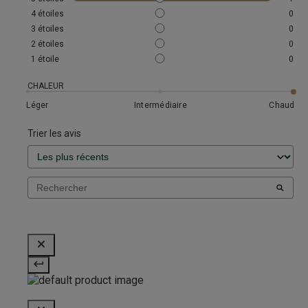
4
étoiles
0
3
étoiles
0
2
étoiles
0
1
étoile
0
CHALEUR
Léger
Intermédiaire
Chaud
Trier les avis