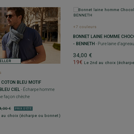
+7 couleurs
BONNET LAINE HOMME CHOC
- BENNETH
- Pure laine d'agneau 
34,00 €
ELLER
19€
Le 2nd au choix (écharp
s
 COTON BLEU MOTIF
BLEU CIEL
- Écharpe homme
ine façon chèche
4,00 €
PRIX D'ÉTÉ
 au choix (écharpe ou bonnet)