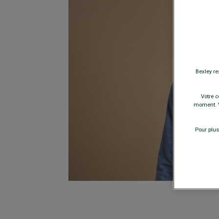
Bexley re
Votre c
moment. V
Pour plus