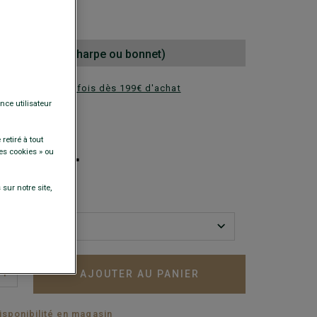
0 €
nd au choix (écharpe ou bonnet)
ez en plusieurs fois dès 199€ d'achat
nce utilisateur
DISPONIBLES
+
retiré à tout
es cookies » ou
sur notre site,
AJOUTER AU PANIER
+
disponibilité en magasin