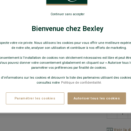
34,0
Continuer sans accepter
19€
Le 2
Bienvenue chez Bexley
Pay
specte votre vie privée. Nous utilisons les cookies pour vous offrir une meilleure expérie
de notre site, analyser son utilisation et contribuer à nos efforts de marketing.
COULEURS 
onsentement à l'installation de cookies non strictement nécessaires est libre et peut être 
ous pouvez donner votre consentement globalement en cliquant sur « Autoriser tous l
paramétrer vos préférences par finalité de cookies.
 d'informations sur les cookies et découvrir la liste des partenaires utilisant des cookies 
consultez notre
Politique de confidentialité.
Paramétrer les cookies
Autoriser tous les cookies
−
Voir la 