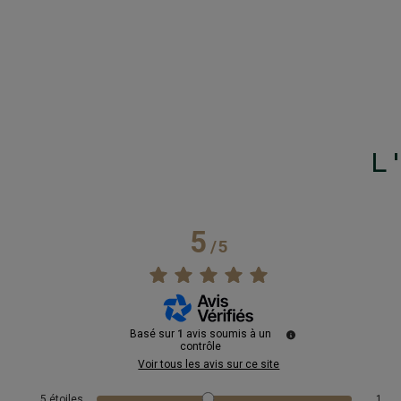
L
5
/
5
Basé sur
1
avis soumis à un
contrôle
Voir tous les avis sur ce site
5
étoiles
1