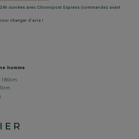
n 24h ouvrées avec Chronopost Express (commandez avant
pour changer d'avis !
ine homme
: 180cm.
70cm.
g.
IER