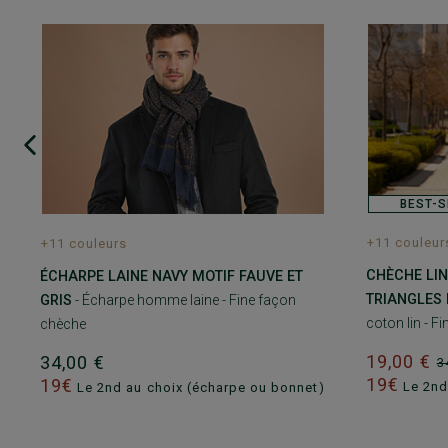
BEST-S
+11 couleur
+11 couleurs
CHÈCHE LIN
ÉCHARPE LAINE NAVY MOTIF FAUVE ET
TRIANGLES 
GRIS
- Écharpe homme laine - Fine façon
coton lin - F
chèche
19,00 €
34,00 €
3
19€
19€
Le 2nd
Le 2nd au choix (écharpe ou bonnet)