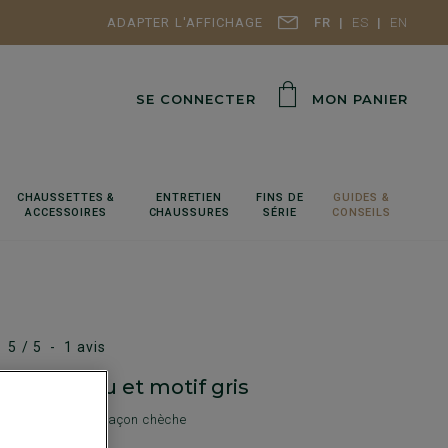
ADAPTER L'AFFICHAGE
FR
ES
EN
SE CONNECTER
MON PANIER
CHAUSSETTES &
ENTRETIEN
FINS DE
GUIDES &
ACCESSOIRES
CHAUSSURES
SÉRIE
CONSEILS
5
/
5
-
1
avis
 Laine Bleu et motif gris
me laine - Fine façon chèche