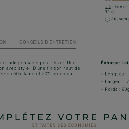
Livré e
14h)
30 jours 
ION
CONSEILS D'ENTRETIEN
re indispensable pour l’hiver. Une
Écharpe La
n avec style ! D'une finition haut de
ée en 50% laine et 50% coton ou
Longueur 
Largeur : 
Poids : 80
MPLÉTEZ VOTRE PAN
ET FAITES DES ÉCONOMIES