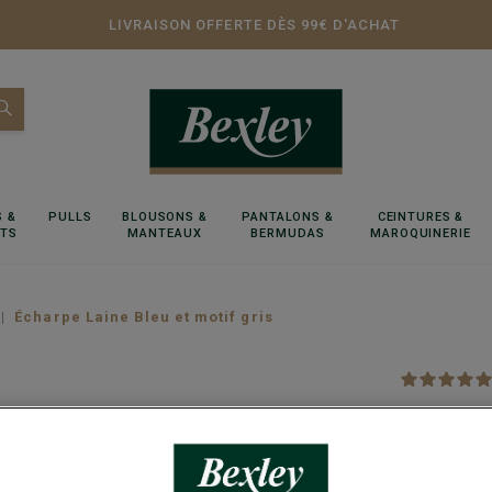
LIVRAISON OFFERTE DÈS 99€ D'ACHAT
 &
PULLS
BLOUSONS &
PANTALONS &
CEINTURES &
RTS
MANTEAUX
BERMUDAS
MAROQUINERIE
Écharpe Laine Bleu et motif gris
Écharpe
Écharpe hom