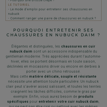
- Pourquoi une brosse crêpe ?
LE TUTORIEL
- Le mode d'emploi pour entretenir ses chaussures en
nubuck
- Comment ranger une paire de chaussures en nubuck ?
POURQUOI ENTRETENIR SES
CHAUSSURES EN NUBUCK DAIM ?
Élégantes et distinguées, les
chaussures en cuir
nubuck daim
sont un accessoire indispensable du
gentleman moderne. Très appréciées durant l’automne-
hiver, elles se portent désormais en toute saison,
déclinées en mocassins driver ou encore en derbies à
porter avec un chino retroussé.
Mais cette
matière délicate, souple et résistante
nécessite une attention toute particulière. Un nubuck
clair peut s’avérer assez salissant, et toutes les teintes
craignent les tâches difficiles, comme le gras par
exemple. Enfin, vous aurez besoin de
produits
spécifiques
pour
entretenir votre cuir nubuck daim
,
qui ne peut pas être ciré ou nettoyé avec les mêmes