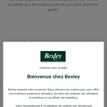
produits que des chaussures en cuir lisse. Suivez le
guide !
QU'EST-CE QUE LE CUIR NUBUCK
DAIM ?
Cuir nubuck, daim, cuir velours
: vous avez sans
doute déjà entendu tous ces termes sans vraiment
Continuer sans accepter
savoir à quoi se réfère chaque appellation. Ce qu’on
appelle le nubuck est tout simplement un
cuir bovin
Bienvenue chez Bexley
ayant subi un traitement particulier
pour sa finition.
En l’occurrence, un ponçage au papier de verre très fin,
qui lui offre une
finition veloutée
, très douce au
Bexley respecte votre vie privée. Nous utilisons les cookies pour vous offrir
une meilleure expérience utilisateur de notre site, analyser son utilisation
toucher.
et contribuer à nos efforts de marketing.
Votre consentement à l'installation de cookies non strictement
CUIR VELOURS, CUIR NUBUCK,